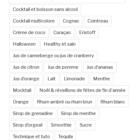
Cocktail et boisson sans alcool
Cocktail multicolore
Cognac
Cointreau
Crème de coco
Curaçao
Eristoff
Halloween
Healthy et sain
Jus de canneberge ou jus de cranberry
Jus de citron
Jus de pomme
Jus d’ananas
Jus d’orange
Lait
Limonade
Menthe
Mocktail
Noël & réveillons de fêtes de fin d'année
Orange
Rhum ambré ou rhum brun
Rhum blanc
Sirop de grenadine
Sirop de menthe
Sirop d’orgeat
Smoothie
Sucre
Technique et tuto
Tequila