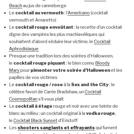
Beach
au jus de canneberge
Le
cocktail au vermouth
: l’
Americano
(cocktail
vermouth et Amaretto)
Le
cocktail rouge envoûtant
: la recette d’un cocktail
digne des vampires les plus machiavéliques qui
souhaitent d’abord séduire leur victime, le
Cocktail
Aphrodisiaque
Presque une tradition lors des soirées d’Halloween,
le
cocktail rouge piquant
: le bien connu
Bloody
Mary
pour
pimenter votre soirée d’Halloween
et les
papilles de vos victimes
Le
cocktail rouge / rose
à la
Sex and the City
: le
célèbre favori de Carrie Bradshaw, un
Cocktail
Cosmopolitan
s’il vous plaît
Le
cocktail à étage
rouge et noir avec une teinte de
blanc au milieu : un cocktail original à la
vodka rouge
,
le
Cocktail Black Sunset
d’Eristoff
Les
shooters sanglants et effrayants
qui fument