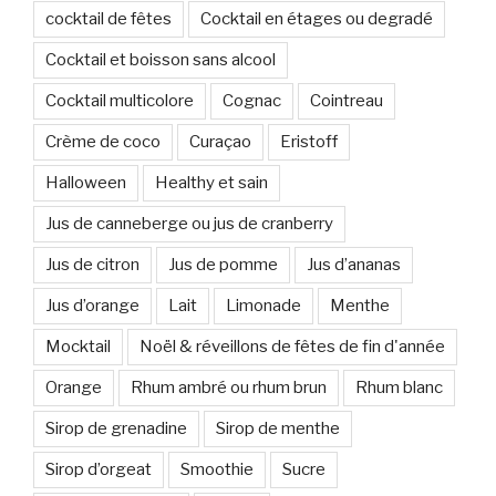
cocktail de fêtes
Cocktail en étages ou degradé
Cocktail et boisson sans alcool
Cocktail multicolore
Cognac
Cointreau
Crème de coco
Curaçao
Eristoff
Halloween
Healthy et sain
Jus de canneberge ou jus de cranberry
Jus de citron
Jus de pomme
Jus d’ananas
Jus d’orange
Lait
Limonade
Menthe
Mocktail
Noël & réveillons de fêtes de fin d'année
Orange
Rhum ambré ou rhum brun
Rhum blanc
Sirop de grenadine
Sirop de menthe
Sirop d’orgeat
Smoothie
Sucre