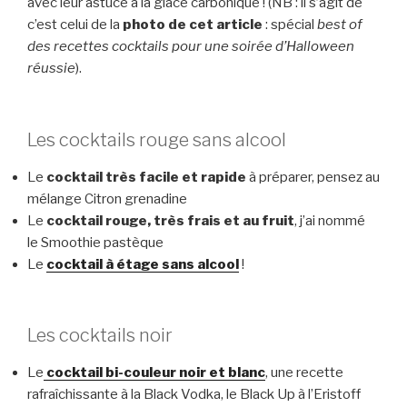
avec leur astuce à la glace carbonique ! (NB : il s’agit de
c’est celui de la
photo de cet article
: spécial
best of
des recettes cocktails pour une soirée d’Halloween
réussie
).
Les cocktails rouge sans alcool
Le
cocktail très facile et rapide
à préparer, pensez au
mélange Citron grenadine
Le
cocktail rouge, très frais et au fruit
, j’ai nommé
le Smoothie pastèque
Le
cocktail à étage sans alcool
!
Les cocktails noir
Le
cocktail bi-couleur noir et blanc
, une recette
rafraîchissante à la Black Vodka, le Black Up à l’Eristoff