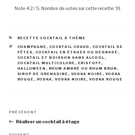
Note
4.2
/ 5. Nombre de votes sur cette recette:
91
CATÉGORIES
RECETTE COCKTAIL À THÈME
ÉTIQUETTES
CHAMPAGNE
,
COCKTAIL CHAUD
,
COCKTAIL DE
FÊTES
,
COCKTAIL EN ÉTAGES OU DEGRADÉ
,
COCKTAIL ET BOISSON SANS ALCOOL
,
COCKTAIL MULTICOLORE
,
ERISTOFF
,
HALLOWEEN
,
RHUM AMBRÉ OU RHUM BRUN
,
SIROP DE GRENADINE
,
VODKA NOIRE
,
VODKA
ROUGE
,
VODKA, VODKA NOIRE, VODKA ROUGE
Navigation
Article
PRÉCÉDENT
de
précédent
Réaliser un cocktail à étage
l’article
SUIVANT