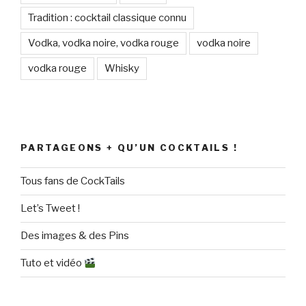
Tradition : cocktail classique connu
Vodka, vodka noire, vodka rouge
vodka noire
vodka rouge
Whisky
PARTAGEONS + QU’UN COCKTAILS !
Tous fans de CockTails
Let’s Tweet !
Des images & des Pins
Tuto et vidéo