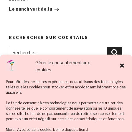
Article
suivant
Le punch vert de Ju
RECHERCHER SUR COCKTAILS
Recherche
Reche
pour
Gérer le consentement aux
:
cookies
LES DERNIERS COCKTAILS :
Pour offrir les meilleures expériences, nous utilisons des technologies
telles que les cookies pour stocker et/ou accéder aux informations des
Idées cocktails (avec et sans alcool) pour tous fêter la St
appareils.
Patrick
Le fait de consentir à ces technologies nous permettra de traiter des
données telles que le comportement de navigation ou les ID uniques
Givrer un verre à cocktail : vos questions, nos astuces !
sur ce site. Le fait de ne pas consentir ou de retirer son consentement
peut avoir un effet négatif sur certaines caractéristiques et fonctions.
Halloween : best-of des idées de recette cocktail &
déco flippantes
Merci. Avec ou sans cookie, bonne dégustation :)