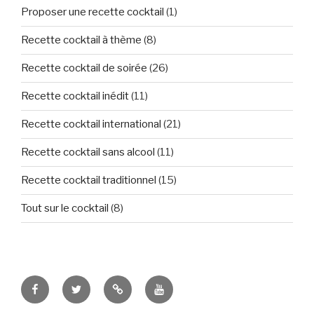
Proposer une recette cocktail
(1)
Recette cocktail à thème
(8)
Recette cocktail de soirée
(26)
Recette cocktail inédit
(11)
Recette cocktail international
(21)
Recette cocktail sans alcool
(11)
Recette cocktail traditionnel
(15)
Tout sur le cocktail
(8)
Tous
Let’s
Des
Tuto
fans
Tweet
images
et