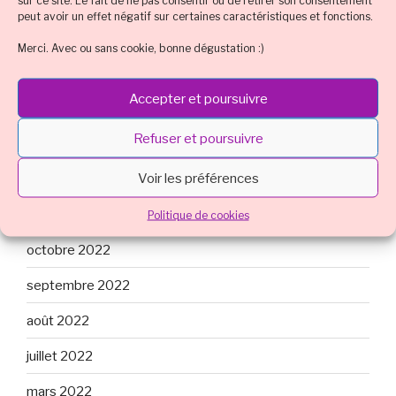
sur ce site. Le fait de ne pas consentir ou de retirer son consentement
août 2023
peut avoir un effet négatif sur certaines caractéristiques et fonctions.
juillet 2023
Merci. Avec ou sans cookie, bonne dégustation :)
mai 2023
Accepter et poursuivre
mars 2023
Refuser et poursuivre
février 2023
Voir les préférences
janvier 2023
décembre 2022
Politique de cookies
octobre 2022
septembre 2022
août 2022
juillet 2022
mars 2022