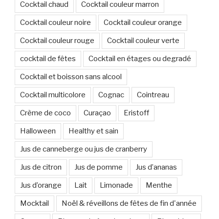
Cocktail chaud
Cocktail couleur marron
Cocktail couleur noire
Cocktail couleur orange
Cocktail couleur rouge
Cocktail couleur verte
cocktail de fêtes
Cocktail en étages ou degradé
Cocktail et boisson sans alcool
Cocktail multicolore
Cognac
Cointreau
Crème de coco
Curaçao
Eristoff
Halloween
Healthy et sain
Jus de canneberge ou jus de cranberry
Jus de citron
Jus de pomme
Jus d’ananas
Jus d’orange
Lait
Limonade
Menthe
Mocktail
Noël & réveillons de fêtes de fin d'année