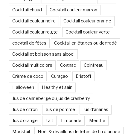
Cocktail chaud
Cocktail couleur marron
Cocktail couleur noire
Cocktail couleur orange
Cocktail couleur rouge
Cocktail couleur verte
cocktail de fêtes
Cocktail en étages ou degradé
Cocktail et boisson sans alcool
Cocktail multicolore
Cognac
Cointreau
Crème de coco
Curaçao
Eristoff
Halloween
Healthy et sain
Jus de canneberge ou jus de cranberry
Jus de citron
Jus de pomme
Jus d’ananas
Jus d’orange
Lait
Limonade
Menthe
Mocktail
Noël & réveillons de fêtes de fin d'année