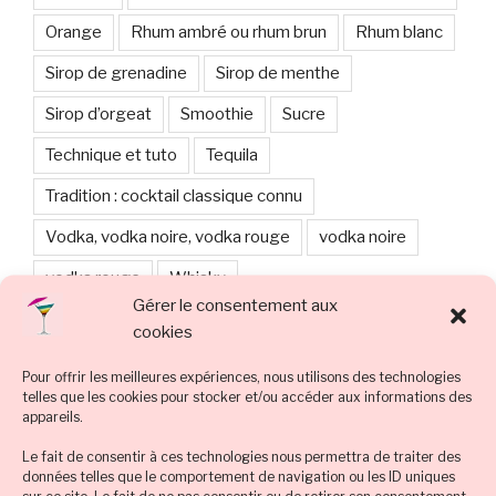
Orange
Rhum ambré ou rhum brun
Rhum blanc
Sirop de grenadine
Sirop de menthe
Sirop d’orgeat
Smoothie
Sucre
Technique et tuto
Tequila
Tradition : cocktail classique connu
Vodka, vodka noire, vodka rouge
vodka noire
vodka rouge
Whisky
Gérer le consentement aux
cookies
ARCHIVES
Pour offrir les meilleures expériences, nous utilisons des technologies
telles que les cookies pour stocker et/ou accéder aux informations des
mars 2024
appareils.
octobre 2023
Le fait de consentir à ces technologies nous permettra de traiter des
données telles que le comportement de navigation ou les ID uniques