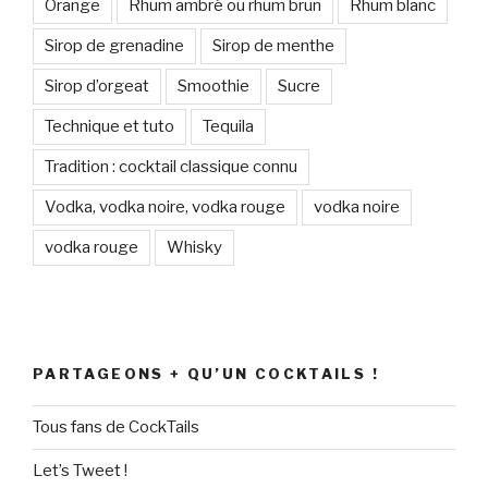
Orange
Rhum ambré ou rhum brun
Rhum blanc
Sirop de grenadine
Sirop de menthe
Sirop d’orgeat
Smoothie
Sucre
Technique et tuto
Tequila
Tradition : cocktail classique connu
Vodka, vodka noire, vodka rouge
vodka noire
vodka rouge
Whisky
PARTAGEONS + QU’UN COCKTAILS !
Tous fans de CockTails
Let’s Tweet !