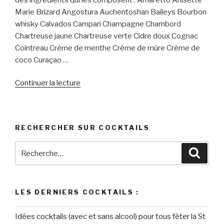
Marie Brizard Angostura Auchentoshan Baileys Bourbon
whisky Calvados Campari Champagne Chambord
Chartreuse jaune Chartreuse verte Cidre doux Cognac
Cointreau Crème de menthe Crème de mûre Crème de
coco Curaçao …
de
Continuer la lecture
« Tous
les
alcools »
RECHERCHER SUR COCKTAILS
Recherche
Reche
pour
:
LES DERNIERS COCKTAILS :
Idées cocktails (avec et sans alcool) pour tous fêter la St