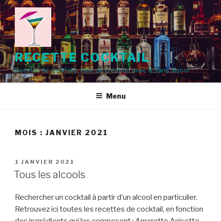
Aller
au
contenu
principal
RECETTE COCKTAIL
Recette de cocktails, idée de création avec & sans alcool
Menu
MOIS :
JANVIER 2021
PUBLIÉ
1 JANVIER 2021
LE
Tous les alcools
Rechercher un cocktail à partir d’un alcool en particulier.
Retrouvez ici toutes les recettes de cocktail, en fonction
des ingrédients qui les composent : Amaretto Anisette