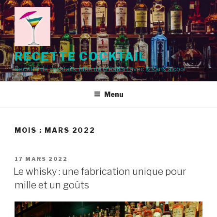
Aller
au
contenu
principal
RECETTE COCKTAIL
Recette de cocktails, idée de création avec & sans alcool
Menu
MOIS :
MARS 2022
PUBLIÉ
17 MARS 2022
LE
Le whisky : une fabrication unique pour
mille et un goûts