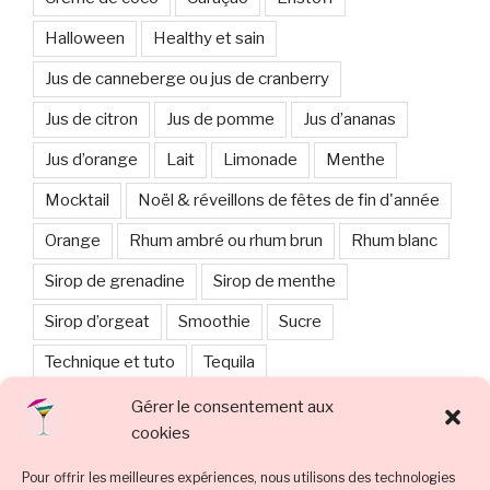
Halloween
Healthy et sain
Jus de canneberge ou jus de cranberry
Jus de citron
Jus de pomme
Jus d’ananas
Jus d’orange
Lait
Limonade
Menthe
Mocktail
Noël & réveillons de fêtes de fin d'année
Orange
Rhum ambré ou rhum brun
Rhum blanc
Sirop de grenadine
Sirop de menthe
Sirop d’orgeat
Smoothie
Sucre
Technique et tuto
Tequila
Tradition : cocktail classique connu
Gérer le consentement aux
cookies
Vodka, vodka noire, vodka rouge
vodka noire
Pour offrir les meilleures expériences, nous utilisons des technologies
vodka rouge
Whisky