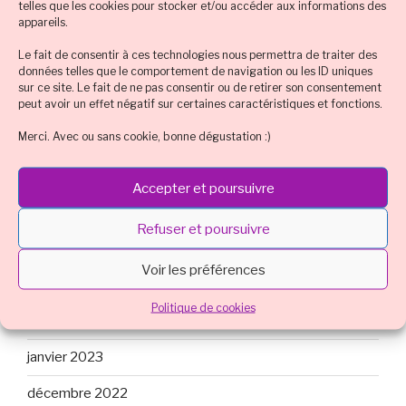
telles que les cookies pour stocker et/ou accéder aux informations des
appareils.
Le fait de consentir à ces technologies nous permettra de traiter des
ARCHIVES
données telles que le comportement de navigation ou les ID uniques
sur ce site. Le fait de ne pas consentir ou de retirer son consentement
mars 2024
peut avoir un effet négatif sur certaines caractéristiques et fonctions.
Merci. Avec ou sans cookie, bonne dégustation :)
octobre 2023
août 2023
Accepter et poursuivre
juillet 2023
Refuser et poursuivre
mai 2023
Voir les préférences
mars 2023
Politique de cookies
février 2023
janvier 2023
décembre 2022