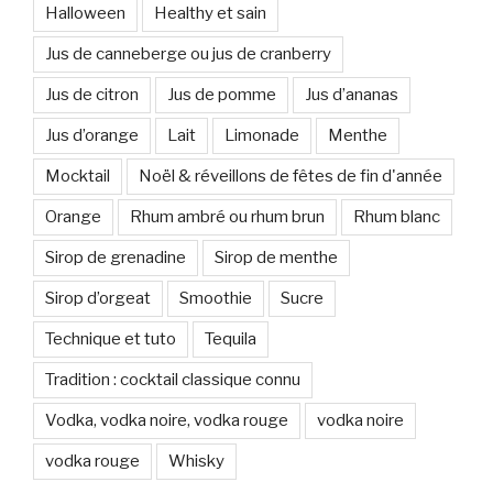
Halloween
Healthy et sain
Jus de canneberge ou jus de cranberry
Jus de citron
Jus de pomme
Jus d’ananas
Jus d’orange
Lait
Limonade
Menthe
Mocktail
Noël & réveillons de fêtes de fin d'année
Orange
Rhum ambré ou rhum brun
Rhum blanc
Sirop de grenadine
Sirop de menthe
Sirop d’orgeat
Smoothie
Sucre
Technique et tuto
Tequila
Tradition : cocktail classique connu
Vodka, vodka noire, vodka rouge
vodka noire
vodka rouge
Whisky