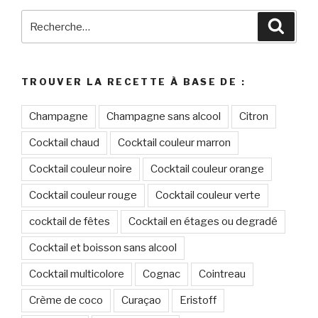
Recherche
Reche
pour
:
TROUVER LA RECETTE À BASE DE :
Champagne
Champagne sans alcool
Citron
Cocktail chaud
Cocktail couleur marron
Cocktail couleur noire
Cocktail couleur orange
Cocktail couleur rouge
Cocktail couleur verte
cocktail de fêtes
Cocktail en étages ou degradé
Cocktail et boisson sans alcool
Cocktail multicolore
Cognac
Cointreau
Crème de coco
Curaçao
Eristoff