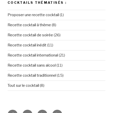
COCKTAILS THÉMATISÉS :
Proposer une recette cocktail
(1)
Recette cocktail à thème
(8)
Recette cocktail de soirée
(26)
Recette cocktail inédit
(11)
Recette cocktail international
(21)
Recette cocktail sans alcool
(11)
Recette cocktail traditionnel
(15)
Tout sur le cocktail
(8)
Tous
Let’s
Des
Tuto