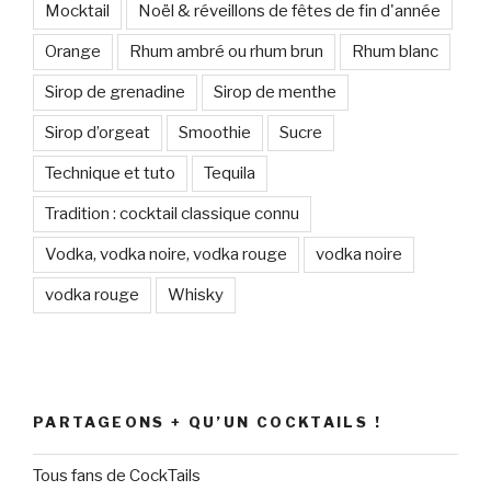
Mocktail
Noël & réveillons de fêtes de fin d'année
Orange
Rhum ambré ou rhum brun
Rhum blanc
Sirop de grenadine
Sirop de menthe
Sirop d’orgeat
Smoothie
Sucre
Technique et tuto
Tequila
Tradition : cocktail classique connu
Vodka, vodka noire, vodka rouge
vodka noire
vodka rouge
Whisky
PARTAGEONS + QU’UN COCKTAILS !
Tous fans de CockTails