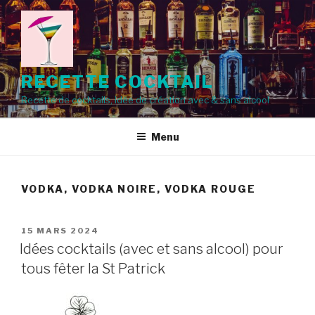
Aller
au
contenu
principal
RECETTE COCKTAIL
Recette de cocktails, idée de création avec & sans alcool
Menu
VODKA, VODKA NOIRE, VODKA ROUGE
PUBLIÉ
15 MARS 2024
LE
Idées cocktails (avec et sans alcool) pour
tous fêter la St Patrick