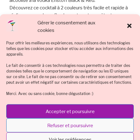
alcoolisé à la vodka Eristoff Black & Red.
Découvrez ce cocktail à 2 couleurs très facile et rapide à
réaliser, aux couleurs flamboyantes et envoûtantes, une
Gérer le consentement aux
variante du célèbre Cosmopolitan.
cookies
À tester pour vos soirées…
Pour offrir les meilleures expériences, nous utilisons des technologies
telles que les cookies pour stocker et/ou accéder aux informations des
appareils.
Navigation
Pag
Page
1
Le fait de consentir à ces technologies nous permettra de traiter des
suiv
données telles que le comportement de navigation ou les ID uniques
des
sur ce site. Le fait de ne pas consentir ou de retirer son consentement
articles
peut avoir un effet négatif sur certaines caractéristiques et fonctions.
RECHERCHER SUR COCKTAILS
Merci. Avec ou sans cookie, bonne dégustation :)
Recherche
Reche
Accepter et poursuivre
pour
:
Refuser et poursuivre
LES DERNIERS COCKTAILS :
Voir les préférences