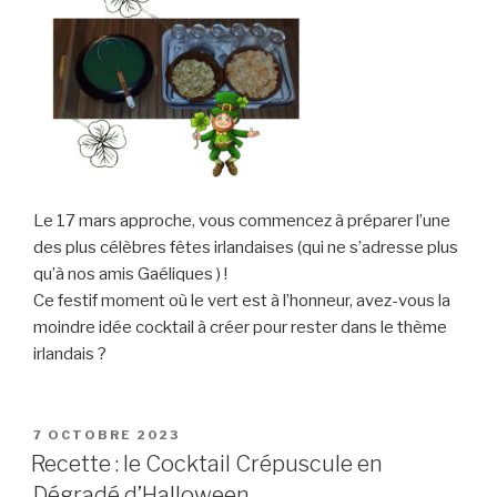
Le 17 mars approche, vous commencez à préparer l’une
des plus célèbres fêtes irlandaises (qui ne s’adresse plus
qu’à nos amis Gaéliques ) !
Ce festif moment où le vert est à l’honneur, avez-vous la
moindre idée cocktail à créer pour rester dans le thème
irlandais ?
PUBLIÉ
7 OCTOBRE 2023
LE
Recette : le Cocktail Crépuscule en
Dégradé d’Halloween