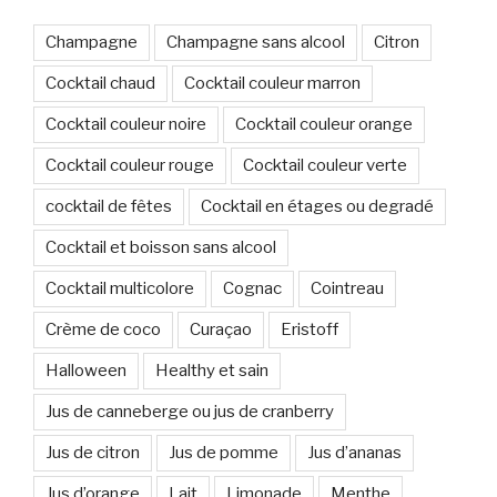
Champagne
Champagne sans alcool
Citron
Cocktail chaud
Cocktail couleur marron
Cocktail couleur noire
Cocktail couleur orange
Cocktail couleur rouge
Cocktail couleur verte
cocktail de fêtes
Cocktail en étages ou degradé
Cocktail et boisson sans alcool
Cocktail multicolore
Cognac
Cointreau
Crème de coco
Curaçao
Eristoff
Halloween
Healthy et sain
Jus de canneberge ou jus de cranberry
Jus de citron
Jus de pomme
Jus d’ananas
Jus d’orange
Lait
Limonade
Menthe