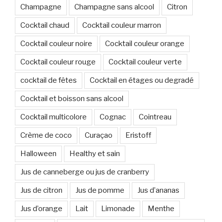
Champagne
Champagne sans alcool
Citron
Cocktail chaud
Cocktail couleur marron
Cocktail couleur noire
Cocktail couleur orange
Cocktail couleur rouge
Cocktail couleur verte
cocktail de fêtes
Cocktail en étages ou degradé
Cocktail et boisson sans alcool
Cocktail multicolore
Cognac
Cointreau
Crème de coco
Curaçao
Eristoff
Halloween
Healthy et sain
Jus de canneberge ou jus de cranberry
Jus de citron
Jus de pomme
Jus d’ananas
Jus d’orange
Lait
Limonade
Menthe