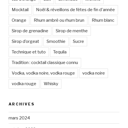
Mocktail
Noël & réveillons de fêtes de fin d'année
Orange
Rhum ambré ou rhum brun
Rhum blanc
Sirop de grenadine
Sirop de menthe
Sirop d’orgeat
Smoothie
Sucre
Technique et tuto
Tequila
Tradition : cocktail classique connu
Vodka, vodka noire, vodka rouge
vodka noire
vodka rouge
Whisky
ARCHIVES
mars 2024