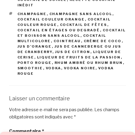
INÉDIT
ÉTIQUETTES
CHAMPAGNE
,
CHAMPAGNE SANS ALCOOL
,
COCKTAIL COULEUR ORANGE
,
COCKTAIL
COULEUR ROUGE
,
COCKTAIL DE FÊTES
,
COCKTAIL EN ÉTAGES OU DEGRADÉ
,
COCKTAIL
ET BOISSON SANS ALCOOL
,
COCKTAIL
MULTICOLORE
,
COINTREAU
,
CRÈME DE COCO
,
JUS D’ORANGE
,
JUS DE CANNEBERGE OU JUS
DE CRANBERRY
,
JUS DE CITRON
,
LIQUEUR DE
CERISE
,
LIQUEUR DE FRUITS DE LA PASSION
,
PORTO ROUGE
,
RHUM AMBRÉ OU RHUM BRUN
,
SMOOTHIE
,
VODKA, VODKA NOIRE, VODKA
ROUGE
Laisser un commentaire
Votre adresse e-mail ne sera pas publiée.
Les champs
obligatoires sont indiqués avec
*
Commentaire
*