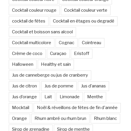
Cocktail couleur rouge
Cocktail couleur verte
cocktail de fêtes
Cocktail en étages ou degradé
Cocktail et boisson sans alcool
Cocktail multicolore
Cognac
Cointreau
Crème de coco
Curaçao
Eristoff
Halloween
Healthy et sain
Jus de canneberge ou jus de cranberry
Jus de citron
Jus de pomme
Jus d’ananas
Jus d’orange
Lait
Limonade
Menthe
Mocktail
Noël & réveillons de fêtes de fin d'année
Orange
Rhum ambré ou rhum brun
Rhum blanc
Sirop de grenadine
Sirop de menthe