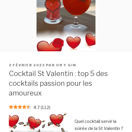
PUBLIÉ
3 FÉVRIER 2023
PAR
OR Y GIN
LE
Cocktail St Valentin : top 5 des
cocktails passion pour les
amoureux
4.7
(
112
)
Quel cocktail servir la
soirée de la St Valentin ?