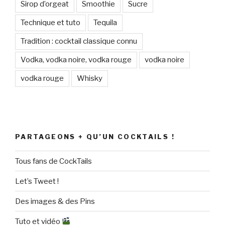
Sirop d’orgeat
Smoothie
Sucre
Technique et tuto
Tequila
Tradition : cocktail classique connu
Vodka, vodka noire, vodka rouge
vodka noire
vodka rouge
Whisky
PARTAGEONS + QU’UN COCKTAILS !
Tous fans de CockTails
Let’s Tweet !
Des images & des Pins
Tuto et vidéo