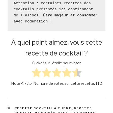
Attention : certaines recettes des 
cocktails présentés ici contiennent 
de l'alcool. 
Être majeur et consommer 
avec modération
 ! 
À quel point aimez-vous cette
recette de cocktail ?
Clicker sur l'étoile pour voter
Note
4.7
/ 5. Nombre de votes sur cette recette:
112
CATÉGORIES
RECETTE COCKTAIL À THÈME
,
RECETTE
COCKTAIL DE SOIRÉE
,
RECETTE COCKTAIL