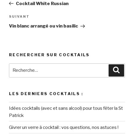
précédent
Cocktail White Russian
l’article
Article
SUIVANT
suivant
Vin blanc arrangé ou vin basilic
RECHERCHER SUR COCKTAILS
Recherche
Reche
pour
:
LES DERNIERS COCKTAILS :
Idées cocktails (avec et sans alcool) pour tous fêter la St
Patrick
Givrer un verre à cocktail : vos questions, nos astuces !