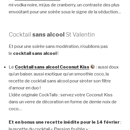
mi vodka noire, mi jus de cranberry, un contraste des plus
envoûtant pour une soirée sous le signe de la séduction…
Cocktail
sans alcool
St Valentin
Et pour une soirée sans modération, n’oublions pas
le
cocktail sans alcool
!
Le
Cocktail sans alcool Coconut Kiss
: aussi doux
qu’un baiser, aussi exotique qu’un smoothie coco, la
recette de cocktail sans alcool pour siroter son filtre
d’amour en duo !
L’idée originale CockTails : servez votre Coconut Kiss
dans un verre de décoration en forme de demie noix de
coco…
Et en bonus une recette inédite pour le 14 février
:
la recette du cocktail «
Passion fruitée
» :