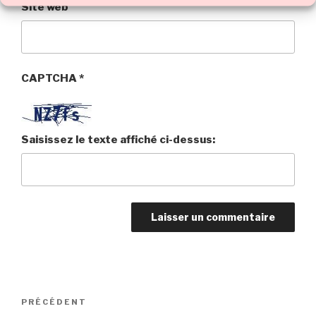
Site web
CAPTCHA
*
Saisissez le texte affiché ci-dessus:
Navigation
Article
PRÉCÉDENT
de