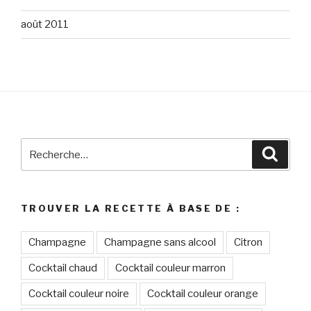
août 2011
Recherche
Reche
pour
:
TROUVER LA RECETTE À BASE DE :
Champagne
Champagne sans alcool
Citron
Cocktail chaud
Cocktail couleur marron
Cocktail couleur noire
Cocktail couleur orange