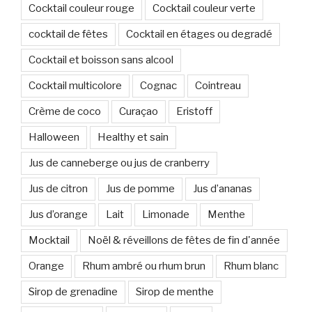
Cocktail couleur rouge
Cocktail couleur verte
cocktail de fêtes
Cocktail en étages ou degradé
Cocktail et boisson sans alcool
Cocktail multicolore
Cognac
Cointreau
Crème de coco
Curaçao
Eristoff
Halloween
Healthy et sain
Jus de canneberge ou jus de cranberry
Jus de citron
Jus de pomme
Jus d’ananas
Jus d’orange
Lait
Limonade
Menthe
Mocktail
Noël & réveillons de fêtes de fin d'année
Orange
Rhum ambré ou rhum brun
Rhum blanc
Sirop de grenadine
Sirop de menthe