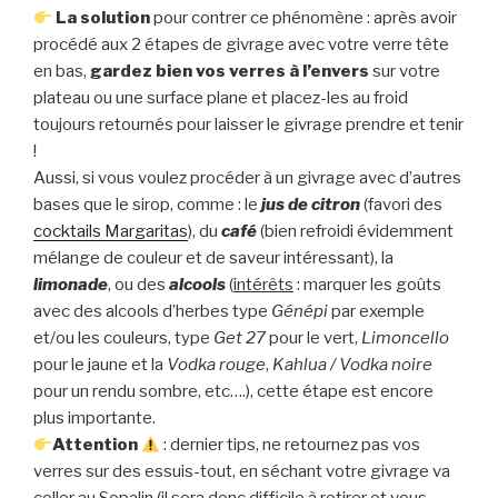
La solution
pour contrer ce phénomène : après avoir
procédé aux 2 étapes de givrage avec votre verre tête
en bas,
gardez bien vos verres à l’envers
sur votre
plateau ou une surface plane et placez-les au froid
toujours retournés pour laisser le givrage prendre et tenir
!
Aussi, si vous voulez procéder à un givrage avec d’autres
bases que le sirop, comme : le
jus de citron
(favori des
cocktails Margaritas
), du
café
(bien refroidi évidemment
mélange de couleur et de saveur intéressant), la
limonade
, ou des
alcools
(
intérêts
: marquer les goûts
avec des alcools d’herbes type
Génépi
par exemple
et/ou les couleurs, type
Get 27
pour le vert,
Limoncello
pour le jaune et la
Vodka rouge
,
Kahlua /
Vodka noire
pour un rendu sombre, etc….), cette étape est encore
plus importante.
Attention
: dernier tips, ne retournez pas vos
verres sur des essuis-tout, en séchant votre givrage va