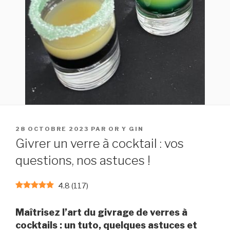
PUBLIÉ
28 OCTOBRE 2023
PAR
OR Y GIN
LE
Givrer un verre à cocktail : vos
questions, nos astuces !
4.8
(
117
)
Maîtrisez l’art du givrage de verres à
cocktails : un tuto, quelques astuces et