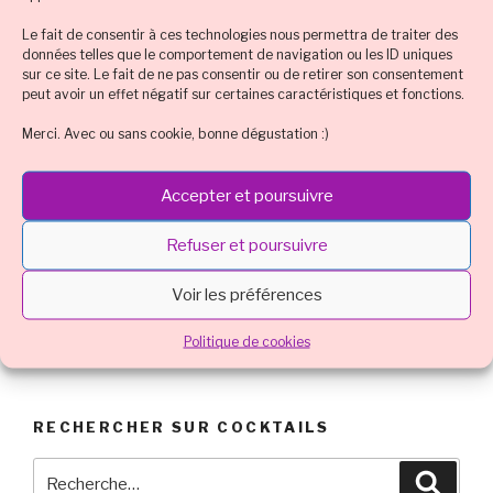
ALCOOL
,
RECETTE COCKTAIL TRADITIONNEL
,
TOUT SUR LE COCKTAIL
Le fait de consentir à ces technologies nous permettra de traiter des
données telles que le comportement de navigation ou les ID uniques
sur ce site. Le fait de ne pas consentir ou de retirer son consentement
peut avoir un effet négatif sur certaines caractéristiques et fonctions.
Merci. Avec ou sans cookie, bonne dégustation :)
Navigation
Article
PRÉCÉDENT
de
précédent
Halloween : best-of des idées de recette
Accepter et poursuivre
l’article
cocktail & déco flippantes
Refuser et poursuivre
Article
SUIVANT
suivant
Idées cocktails (avec et sans alcool) pour tous
Voir les préférences
fêter la St Patrick
Politique de cookies
RECHERCHER SUR COCKTAILS
Recherche
Reche