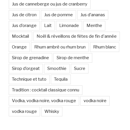
Jus de canneberge ou jus de cranberry
Jus de citron
Jus de pomme
Jus d’ananas
Jus d’orange
Lait
Limonade
Menthe
Mocktail
Noël & réveillons de fêtes de fin d'année
Orange
Rhum ambré ou rhum brun
Rhum blanc
Sirop de grenadine
Sirop de menthe
Sirop d’orgeat
Smoothie
Sucre
Technique et tuto
Tequila
Tradition : cocktail classique connu
Vodka, vodka noire, vodka rouge
vodka noire
vodka rouge
Whisky