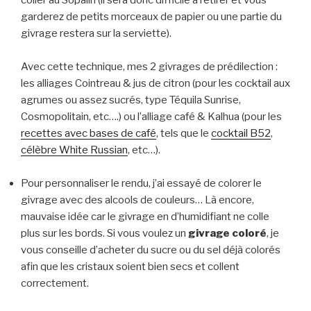
coller au Sopalin (il sera donc difficile à retirer et vous
garderez de petits morceaux de papier ou une partie du
givrage restera sur la serviette).
Avec cette technique, mes 2 givrages de prédilection :
les alliages Cointreau & jus de citron (pour les cocktail aux
agrumes ou assez sucrés, type Téquila Sunrise,
Cosmopolitain, etc….) ou l’alliage café & Kalhua (pour les
recettes avec bases de café
, tels que le
cocktail B52
,
célèbre White Russian
, etc…).
Pour personnaliser le rendu, j’ai essayé de colorer le
givrage avec des alcools de couleurs… Là encore,
mauvaise idée car le givrage en d’humidifiant ne colle
plus sur les bords. Si vous voulez un
givrage coloré
, je
vous conseille d’acheter du sucre ou du sel déjà colorés
afin que les cristaux soient bien secs et collent
correctement.