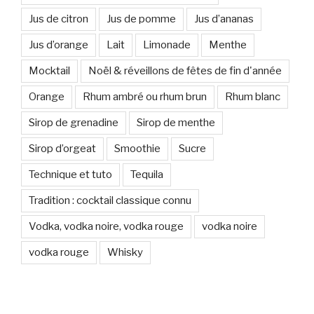
Jus de citron
Jus de pomme
Jus d’ananas
Jus d’orange
Lait
Limonade
Menthe
Mocktail
Noël & réveillons de fêtes de fin d'année
Orange
Rhum ambré ou rhum brun
Rhum blanc
Sirop de grenadine
Sirop de menthe
Sirop d’orgeat
Smoothie
Sucre
Technique et tuto
Tequila
Tradition : cocktail classique connu
Vodka, vodka noire, vodka rouge
vodka noire
vodka rouge
Whisky