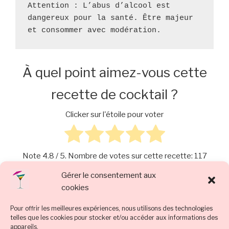
Attention : L’abus d’alcool est 
dangereux pour la santé. Être majeur 
et consommer avec modération.
À quel point aimez-vous cette
recette de cocktail ?
Clicker sur l'étoile pour voter
Note
4.8
/ 5. Nombre de votes sur cette recette:
117
Gérer le consentement aux
cookies
CATÉGORIES
RECETTE COCKTAIL DE SOIRÉE
,
RECETTE
Pour offrir les meilleures expériences, nous utilisons des technologies
COCKTAIL INÉDIT
,
RECETTE COCKTAIL
telles que les cookies pour stocker et/ou accéder aux informations des
INTERNATIONAL
,
RECETTE COCKTAIL SANS
appareils.