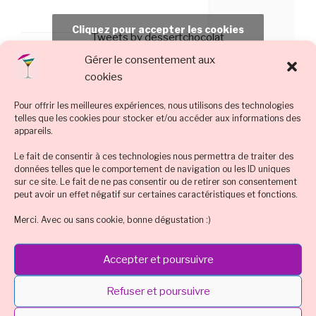
Cliquez pour accepter les cookies
Tweets by dessertchocolat
marketing et activer ce contenu
Gérer le consentement aux
cookies
Pour offrir les meilleures expériences, nous utilisons des technologies
telles que les cookies pour stocker et/ou accéder aux informations des
appareils.
Le fait de consentir à ces technologies nous permettra de traiter des
données telles que le comportement de navigation ou les ID uniques
sur ce site. Le fait de ne pas consentir ou de retirer son consentement
PARTAGE DE COCKTAIL :
peut avoir un effet négatif sur certaines caractéristiques et fonctions.
Tous fans de CockTails
Merci. Avec ou sans cookie, bonne dégustation :)
Let’s Tweet !
Accepter et poursuivre
Des images & des Pins
Refuser et poursuivre
Tuto et vidéo