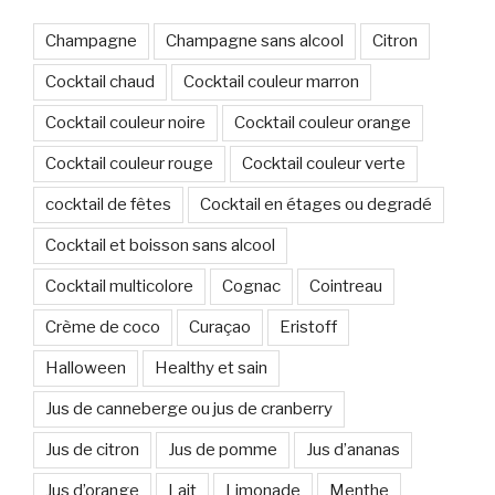
Champagne
Champagne sans alcool
Citron
Cocktail chaud
Cocktail couleur marron
Cocktail couleur noire
Cocktail couleur orange
Cocktail couleur rouge
Cocktail couleur verte
cocktail de fêtes
Cocktail en étages ou degradé
Cocktail et boisson sans alcool
Cocktail multicolore
Cognac
Cointreau
Crème de coco
Curaçao
Eristoff
Halloween
Healthy et sain
Jus de canneberge ou jus de cranberry
Jus de citron
Jus de pomme
Jus d’ananas
Jus d’orange
Lait
Limonade
Menthe