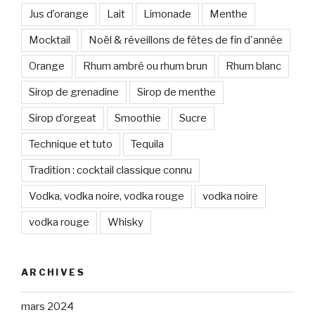
Jus d’orange
Lait
Limonade
Menthe
Mocktail
Noël & réveillons de fêtes de fin d'année
Orange
Rhum ambré ou rhum brun
Rhum blanc
Sirop de grenadine
Sirop de menthe
Sirop d’orgeat
Smoothie
Sucre
Technique et tuto
Tequila
Tradition : cocktail classique connu
Vodka, vodka noire, vodka rouge
vodka noire
vodka rouge
Whisky
ARCHIVES
mars 2024