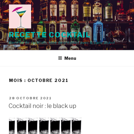
Aller
au
contenu
principal
RECETTE COCKTAIL
Recette de cocktails, idée de création avec & sans alcool
Menu
MOIS :
OCTOBRE 2021
PUBLIÉ
28 OCTOBRE 2021
LE
Cocktail noir : le black up