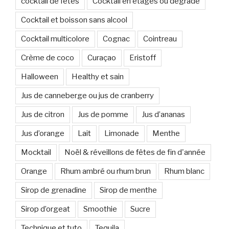
cocktail de fêtes
Cocktail en étages ou degradé
Cocktail et boisson sans alcool
Cocktail multicolore
Cognac
Cointreau
Crème de coco
Curaçao
Eristoff
Halloween
Healthy et sain
Jus de canneberge ou jus de cranberry
Jus de citron
Jus de pomme
Jus d’ananas
Jus d’orange
Lait
Limonade
Menthe
Mocktail
Noël & réveillons de fêtes de fin d'année
Orange
Rhum ambré ou rhum brun
Rhum blanc
Sirop de grenadine
Sirop de menthe
Sirop d’orgeat
Smoothie
Sucre
Technique et tuto
Tequila