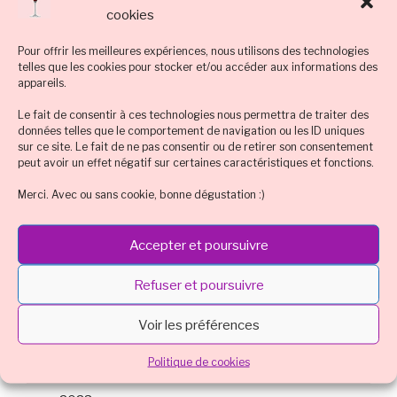
cookies
Technique et tuto
Tequila
Tradition : cocktail classique connu
Pour offrir les meilleures expériences, nous utilisons des technologies
telles que les cookies pour stocker et/ou accéder aux informations des
appareils.
Vodka, vodka noire, vodka rouge
vodka noire
Le fait de consentir à ces technologies nous permettra de traiter des
vodka rouge
Whisky
données telles que le comportement de navigation ou les ID uniques
sur ce site. Le fait de ne pas consentir ou de retirer son consentement
peut avoir un effet négatif sur certaines caractéristiques et fonctions.
ARCHIVES
Merci. Avec ou sans cookie, bonne dégustation :)
mars 2024
Accepter et poursuivre
octobre 2023
Refuser et poursuivre
août 2023
Voir les préférences
juillet 2023
Politique de cookies
mai 2023