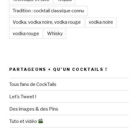
Tradition : cocktail classique connu
Vodka, vodka noire, vodka rouge
vodka noire
vodka rouge
Whisky
PARTAGEONS + QU’UN COCKTAILS !
Tous fans de CockTails
Let’s Tweet !
Des images & des Pins
Tuto et vidéo