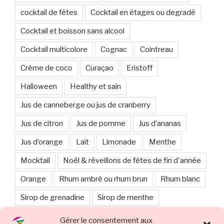
cocktail de fêtes
Cocktail en étages ou degradé
Cocktail et boisson sans alcool
Cocktail multicolore
Cognac
Cointreau
Crème de coco
Curaçao
Eristoff
Halloween
Healthy et sain
Jus de canneberge ou jus de cranberry
Jus de citron
Jus de pomme
Jus d’ananas
Jus d’orange
Lait
Limonade
Menthe
Mocktail
Noël & réveillons de fêtes de fin d'année
Orange
Rhum ambré ou rhum brun
Rhum blanc
Sirop de grenadine
Sirop de menthe
Sirop d’orgeat
Smoothie
Sucre
Gérer le consentement aux