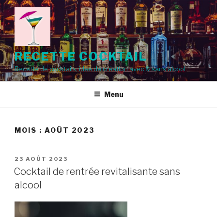
Aller
au
contenu
principal
RECETTE COCKTAIL
Recette de cocktails, idée de création avec & sans alcool
Menu
MOIS :
AOÛT 2023
PUBLIÉ
23 AOÛT 2023
LE
Cocktail de rentrée revitalisante sans
alcool