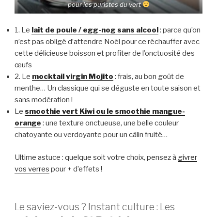
pour les puristes du vert
1. Le
lait de poule / egg-nog sans alcool
: parce qu’on
n’est pas obligé d’attendre Noël pour ce réchauffer avec
cette délicieuse boisson et profiter de l’onctuosité des
œufs
2. Le
mocktail virgin Mojito
: frais, au bon goût de
menthe… Un classique qui se déguste en toute saison et
sans modération !
Le
smoothie vert Kiwi ou le smoothie mangue-
orange
: une texture onctueuse, une belle couleur
chatoyante ou verdoyante pour un câlin fruité…
Ultime astuce : quelque soit votre choix, pensez à
givrer
vos verres
pour + d’effets !
Le saviez-vous ? Instant culture : Les