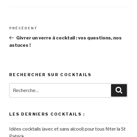
Navigation
Article
PRÉCÉDENT
de
précédent
Givrer un verre à cocktail : vos questions, nos
l’article
astuces !
RECHERCHER SUR COCKTAILS
Recherche
Reche
pour
:
LES DERNIERS COCKTAILS :
Idées cocktails (avec et sans alcool) pour tous fêter la St
Patrick