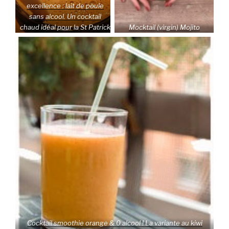
excellence : lait de poule
sans alcool. Un cocktail
chaud idéal pour la St Patrick
Mocktail (virgin) Mojito
Cocktail smoothie orange & 0 alcool ! La variante au kiwi