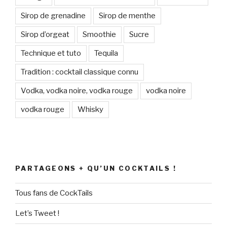
Sirop de grenadine
Sirop de menthe
Sirop d’orgeat
Smoothie
Sucre
Technique et tuto
Tequila
Tradition : cocktail classique connu
Vodka, vodka noire, vodka rouge
vodka noire
vodka rouge
Whisky
PARTAGEONS + QU’UN COCKTAILS !
Tous fans de CockTails
Let’s Tweet !