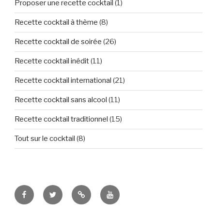
Proposer une recette cocktail
(1)
Recette cocktail à thème
(8)
Recette cocktail de soirée
(26)
Recette cocktail inédit
(11)
Recette cocktail international
(21)
Recette cocktail sans alcool
(11)
Recette cocktail traditionnel
(15)
Tout sur le cocktail
(8)
Tous
Let’s
Des
Tuto
fans
Tweet
images
et
de
!
&
vidéo