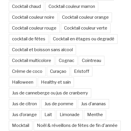
Cocktail chaud
Cocktail couleur marron
Cocktail couleur noire
Cocktail couleur orange
Cocktail couleur rouge
Cocktail couleur verte
cocktail de fêtes
Cocktail en étages ou degradé
Cocktail et boisson sans alcool
Cocktail multicolore
Cognac
Cointreau
Crème de coco
Curaçao
Eristoff
Halloween
Healthy et sain
Jus de canneberge ou jus de cranberry
Jus de citron
Jus de pomme
Jus d’ananas
Jus d’orange
Lait
Limonade
Menthe
Mocktail
Noël & réveillons de fêtes de fin d'année