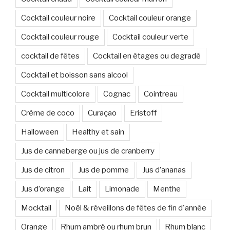
Cocktail couleur noire
Cocktail couleur orange
Cocktail couleur rouge
Cocktail couleur verte
cocktail de fêtes
Cocktail en étages ou degradé
Cocktail et boisson sans alcool
Cocktail multicolore
Cognac
Cointreau
Crème de coco
Curaçao
Eristoff
Halloween
Healthy et sain
Jus de canneberge ou jus de cranberry
Jus de citron
Jus de pomme
Jus d’ananas
Jus d’orange
Lait
Limonade
Menthe
Mocktail
Noël & réveillons de fêtes de fin d'année
Orange
Rhum ambré ou rhum brun
Rhum blanc