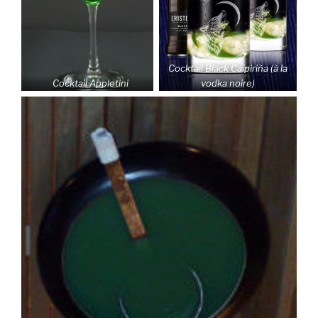
Cocktail Black Caïpiriña (à la
Cocktail Appletini
vodka noire)