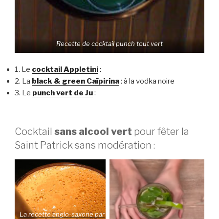
Recette de cocktail punch tout vert
1. Le
cocktail Appletini
:
2. La
black & green Caïpirina
: à la vodka noire
3. Le
punch vert de Ju
:
Cocktail
sans alcool vert
pour fêter la
Saint Patrick sans modération :
La recette anglo-saxone par