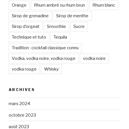
Orange
Rhum ambré ou rhum brun
Rhum blanc
Sirop de grenadine
Sirop de menthe
Sirop d’orgeat
Smoothie
Sucre
Technique et tuto
Tequila
Tradition : cocktail classique connu
Vodka, vodka noire, vodka rouge
vodka noire
vodka rouge
Whisky
ARCHIVES
mars 2024
octobre 2023
août 2023