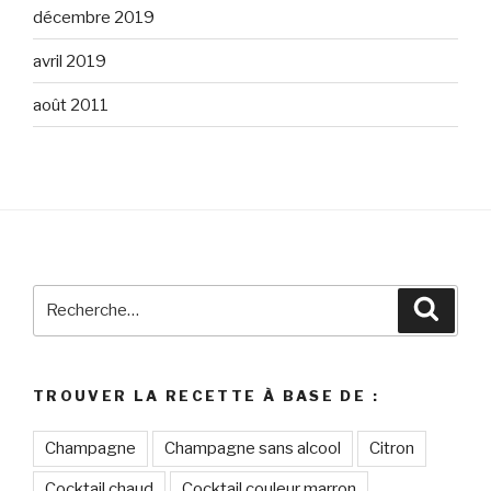
décembre 2019
avril 2019
août 2011
Recherche
Reche
pour
:
TROUVER LA RECETTE À BASE DE :
Champagne
Champagne sans alcool
Citron
Cocktail chaud
Cocktail couleur marron