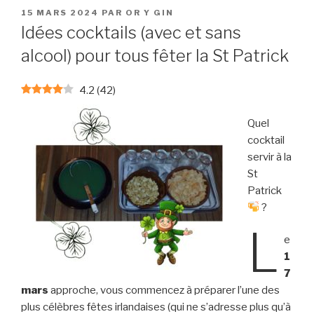
PUBLIÉ
15 MARS 2024
PAR
OR Y GIN
LE
Idées cocktails (avec et sans
alcool) pour tous fêter la St Patrick
4.2
(
42
)
Quel
cocktail
servir à la
St
Patrick
?
L
e
1
7
mars
approche, vous commencez à préparer l’une des
plus célèbres fêtes irlandaises (qui ne s’adresse plus qu’à