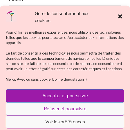
Givrer un verre à cocktail : vos questions, nos astuces !
Gérer le consentement aux
cookies
Halloween : best-of des idées de recette cocktail &
déco flippantes
Pour offrir les meilleures expériences, nous utilisons des technologies
telles que les cookies pour stocker et/ou accéder aux informations des
Recette : le Cocktail Crépuscule en Dégradé d’Halloween
appareils.
Cocktail de rentrée revitalisante sans alcool
Le fait de consentir à ces technologies nous permettra de traiter des
données telles que le comportement de navigation ou les ID uniques
sur ce site. Le fait de ne pas consentir ou de retirer son consentement
peut avoir un effet négatif sur certaines caractéristiques et fonctions.
ACTU LIVE
Merci. Avec ou sans cookie, bonne dégustation :)
Accepter et poursuivre
Refuser et poursuivre
Cliquez pour accepter les cookies
Voir les préférences
Tweets by dessertchocolat
marketing et activer ce contenu