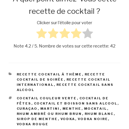
recette de cocktail ?
Clicker sur l'étoile pour voter
Note
4.2
/ 5. Nombre de votes sur cette recette:
42
CATÉGORIES
RECETTE COCKTAIL À THÈME
,
RECETTE
COCKTAIL DE SOIRÉE
,
RECETTE COCKTAIL
INTERNATIONAL
,
RECETTE COCKTAIL SANS
ALCOOL
ÉTIQUETTES
COCKTAIL COULEUR VERTE
,
COCKTAIL DE
FÊTES
,
COCKTAIL ET BOISSON SANS ALCOOL
,
CURAÇAO
,
MARTINI
,
MENTHE
,
MOCKTAIL
,
RHUM AMBRÉ OU RHUM BRUN
,
RHUM BLANC
,
SIROP DE MENTHE
,
VODKA, VODKA NOIRE,
VODKA ROUGE