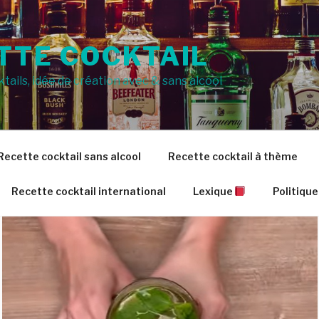
TTE COCKTAIL
tails, idée de création avec & sans alcool
Recette cocktail sans alcool
Recette cocktail à thème
Recette cocktail international
Lexique
Politique