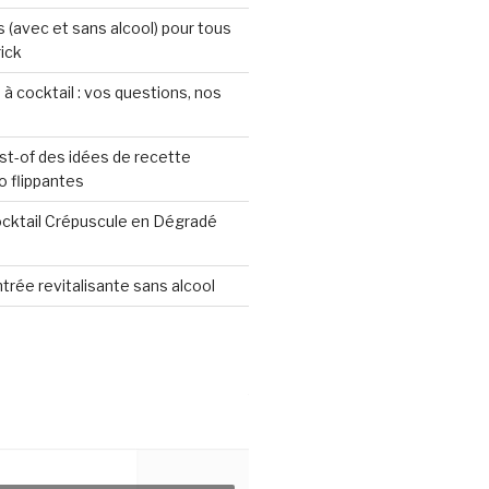
s (avec et sans alcool) pour tous
rick
 à cocktail : vos questions, nos
st-of des idées de recette
o flippantes
ocktail Crépuscule en Dégradé
ntrée revitalisante sans alcool