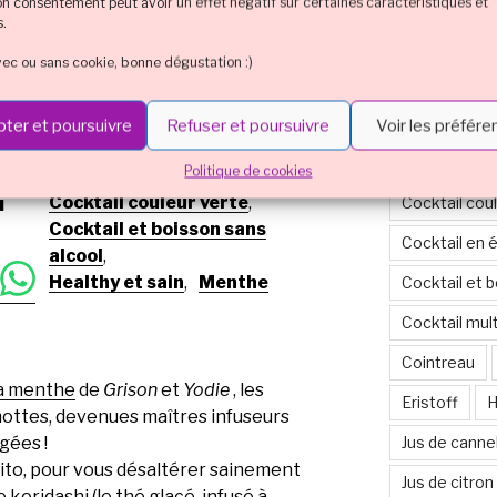
tron vert (bio) et rajouter quelques
Citron
Co
son consentement peut avoir un effet négatif sur certaines caractéristiques et
s.
Cocktail cou
vec ou sans cookie, bonne dégustation :)
s de menthe fraîche entières
Cocktail coul
ns alcool est prêt à être dégusté (en
Cocktail cou
ter et poursuivre
Refuser et poursuivre
Voir les préfér
Cocktail cou
Politique de cookies
u
Cocktail couleur verte
,
Cocktail cou
Cocktail et boisson sans
Cocktail en 
alcool
,
Healthy et sain
,
Menthe
Cocktail et 
Cocktail mul
Cointreau
la menthe
de
Grison
et
Yodie
, les
Eristoff
H
ottes, devenues maîtres infuseurs
Jus de canne
gées !
ito, pour vous désaltérer sainement
Jus de citron
le
koridashi
(le thé glacé, infusé à