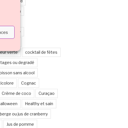
cktail chaud
leur marron
eur noire
leur orange
ences
leur rouge
leur verte
cocktail de fêtes
étages ou degradé
boisson sans alcool
ticolore
Cognac
Crème de coco
Curaçao
alloween
Healthy et sain
berge ou jus de cranberry
Jus de pomme