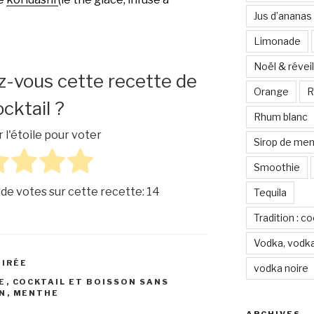
Jus d’ananas
Limonade
Noël & réveil
z-vous cette recette de
Orange
R
cktail ?
Rhum blanc
r l'étoile pour voter
Sirop de me
Smoothie
 de votes sur cette recette:
14
Tequila
Tradition : c
Vodka, vodka
OIRÉE
vodka noire
E
,
COCKTAIL ET BOISSON SANS
IN
,
MENTHE