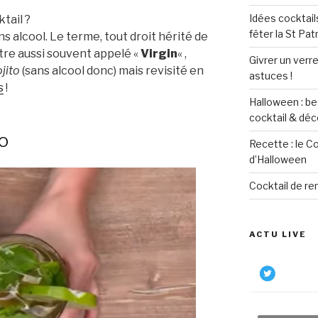
Idées cocktail
tail ?
fêter la St Pat
s alcool. Le terme, tout droit hérité de
tre aussi souvent appelé «
Virgin
« ,
Givrer un verre
jito
(sans alcool donc) mais revisité en
astuces !
s
!
Halloween : be
cocktail & déc
o
Recette : le C
d’Halloween
Cocktail de re
ACTU LIVE