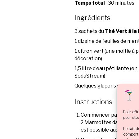
Temps total
30 minutes
Ingrédients
3 sachets du
Thé Vert à la
1 dizaine de feuilles de men
1 citron vert (une moitié à 
décoration)
1,5 litre d’eau pétillante (e
SodaStream)
Quelques glaçons ou de la g
Instructions
Pour offr
Commencer par infuser 1
pour sto
2 Marmottes dans de l’ea
Le fait 
est possible aussi) pend
comporte