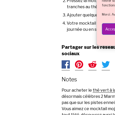
Pressez la moitié d’un ci
retirer 
fonction
tranches au thé vert.
Merci. A
Ajouter quelques feuille
Votre mocktail Mojito sa
Accep
journée ou en soirée !).
Partager sur les résea
sociaux
Notes
Pour acheter le
thé vert à 
désormais célèbres 2 Marm
pas que sur les pistes ennei
Vous aimez ce mocktail moj
tout l’été, découvrez aussi 