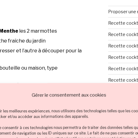
Proposer une 
Recette cockt
 Menthe
les 2 marmottes
Recette cockta
the fraîche du jardin
Recette cockta
presser et l’autre à découper pour la
Recette cockta
n bouteille ou maison, type
Recette cockta
Recette cockta
lace pilée
Tout sur le coc
Gérer le consentement aux cookies
ir les meilleures expériences, nous utilisons des technologies telles que les coo
TOUTES LES
 sachet du Thé Vert à la Menthe des
cker et/ou accéder aux informations des appareils.
u pétillante (l’option Soda Stream
Champagne
de consentir à ces technologies nous permettra de traiter des données telles qu
ant 30 minutes.
ment de navigation ou les ID uniques sur ce site. Le fait de ne pas consentir 