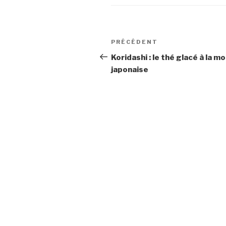
Navigation
Article
PRÉCÉDENT
de
précédent
Koridashi : le thé glacé à la m
japonaise
l’article