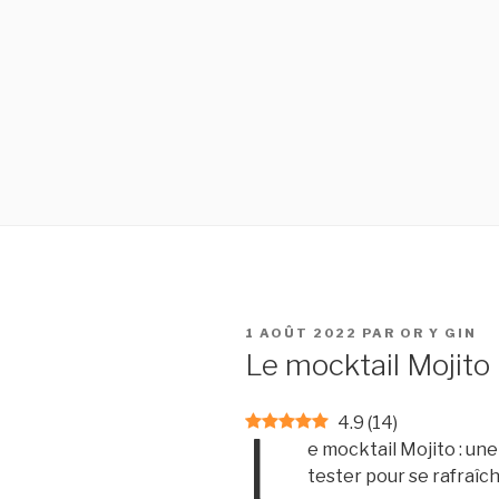
PUBLIÉ
1 AOÛT 2022
PAR
OR Y GIN
LE
Le mocktail Mojito
4.9
(
14
)
L
e mocktail Mojito : une
tester pour se rafraîch