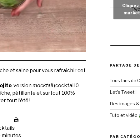
Cliquez
Twe
market
PARTAGE DE
he et saine pour vous rafraîchir cet
Tous fans de C
ojito
, version
mocktail
(cocktail 0
Let’s Tweet !
aîche, pétillante et surtout 100%
r tout l’été !
Des images & 
Tuto et vidéo
ktails
 minutes
PAR CATÉGO