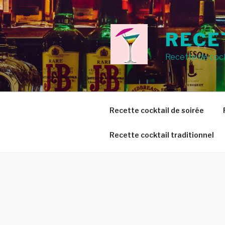
Aller
au
contenu
RECE
principal
Recette de cock
Recette cocktail de soirée
Recette cocktail traditionnel