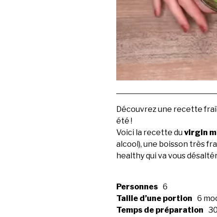
Découvrez une recette fraîc
été !
Voici la recette du
virgin m
alcool), une boisson très fr
healthy qui va vous désaltére
Personnes
6
Taille d’une portion
6 moc
Temps de préparation
30