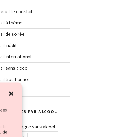
recette cocktail
ail à thème
il de soirée
il inédit
il international
il sans alcool
il traditionnel
ktail
kies
 RECETTES PAR ALCOOL
Champagne sans alcool
e le
ou de