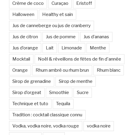
Crème de coco
Curaçao
Eristoff
Halloween
Healthy et sain
Jus de canneberge ou jus de cranberry
Jus de citron
Jus de pomme
Jus d’ananas
Jus d’orange
Lait
Limonade
Menthe
Mocktail
Noël & réveillons de fêtes de fin d'année
Orange
Rhum ambré ou rhum brun
Rhum blanc
Sirop de grenadine
Sirop de menthe
Sirop d’orgeat
Smoothie
Sucre
Technique et tuto
Tequila
Tradition : cocktail classique connu
Vodka, vodka noire, vodka rouge
vodka noire