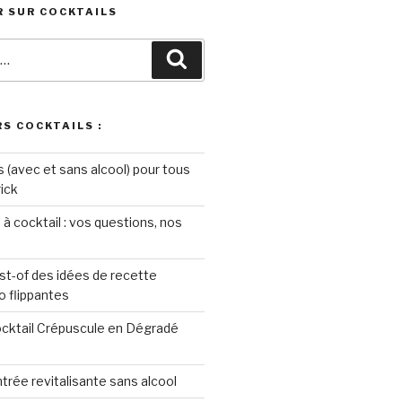
 SUR COCKTAILS
Recherche
S COCKTAILS :
s (avec et sans alcool) pour tous
rick
 à cocktail : vos questions, nos
st-of des idées de recette
o flippantes
ocktail Crépuscule en Dégradé
ntrée revitalisante sans alcool