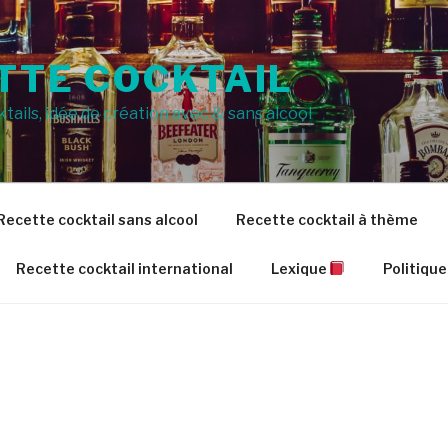
TTE COCKTAIL
tails, idée de création avec & sans alcool
Recette cocktail sans alcool
Recette cocktail à thème
Recette cocktail international
Lexique
Politique