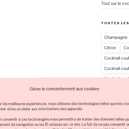
Tout sur le coc
TOUTES LES
Champagne
Citron
Co
Cocktail cou
Cocktail coul
Cocktail cou
Gérer le consentement aux cookies
Cocktail cou
Cocktail cou
ir les meilleures expériences, nous utilisons des technologies telles que les coo
ection des recettes de cocktail spécial
cker et/ou accéder aux informations des appareils.
Cocktail en 
antiques et les amoureux puissent se
ur célébrer la fête des amoureux
de consentir à ces technologies nous permettra de traiter des données telles qu
Cocktail et 
ment de navigation ou les ID uniques sur ce site. Le fait de ne pas consentir 