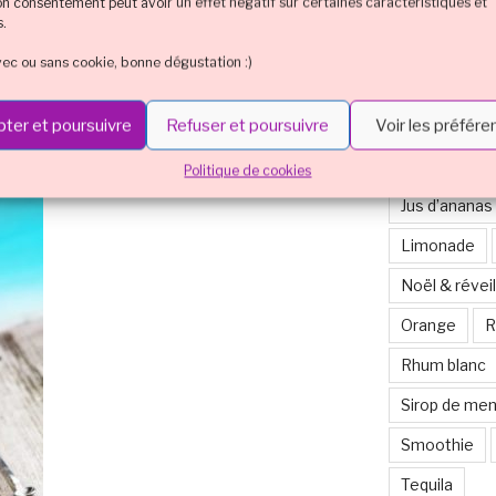
son consentement peut avoir un effet négatif sur certaines caractéristiques et
Cocktail mul
s.
Cointreau
vec ou sans cookie, bonne dégustation :)
Eristoff
H
e beach
ter et poursuivre
Refuser et poursuivre
Voir les préfér
Jus de canne
Jus de citron
Politique de cookies
Jus d’ananas
Limonade
Noël & réveil
Orange
R
Rhum blanc
Sirop de me
Smoothie
Tequila