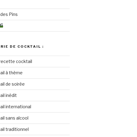
des Pins
RIE DE COCKTAIL :
recette cocktail
ail à thème
il de soirée
il inédit
il international
il sans alcool
il traditionnel