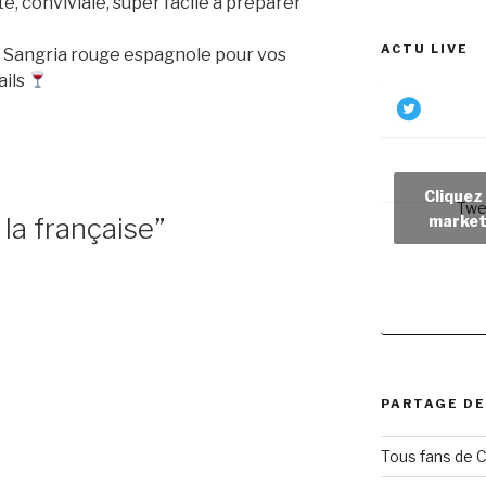
nte, conviviale, super facile à préparer
ACTU LIVE
le Sangria rouge espagnole pour vos
ails
Cliquez
Twe
market
 la française”
PARTAGE DE
Tous fans de C