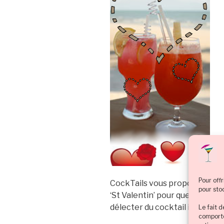
Pour offr
CockTails vous propose sa sél
pour sto
‘St Valentin’ pour que les rom
délecter du cocktail idéal po
Le fait 
comporte