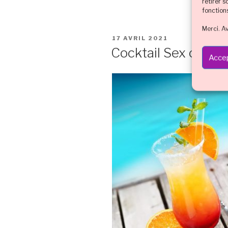
retirer 
fonction
Merci. A
PUBLIÉ
17 AVRIL 2021
LE
Cocktail Sex on th
Accep