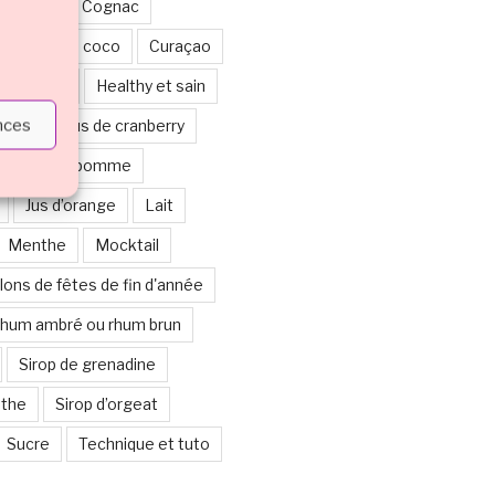
ticolore
Cognac
Crème de coco
Curaçao
alloween
Healthy et sain
ences
berge ou jus de cranberry
Jus de pomme
Jus d’orange
Lait
Menthe
Mocktail
lons de fêtes de fin d'année
hum ambré ou rhum brun
Sirop de grenadine
nthe
Sirop d’orgeat
Sucre
Technique et tuto