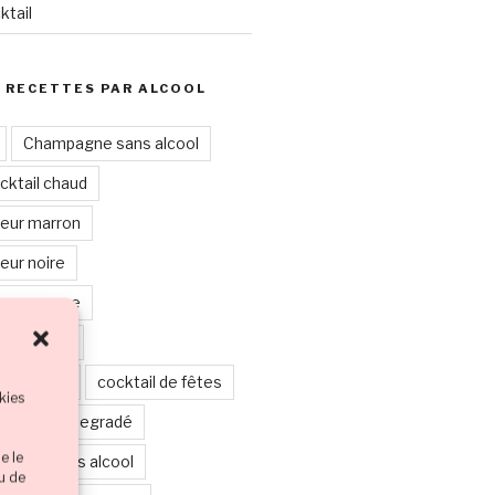
ktail
 RECETTES PAR ALCOOL
Champagne sans alcool
cktail chaud
leur marron
eur noire
leur orange
leur rouge
leur verte
cocktail de fêtes
kies
étages ou degradé
e le
boisson sans alcool
ou de