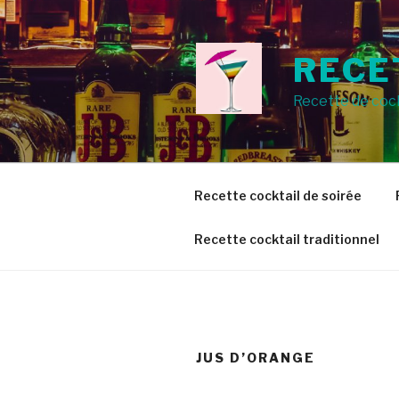
Aller
au
contenu
RECE
principal
Recette de cock
Recette cocktail de soirée
Recette cocktail traditionnel
JUS D’ORANGE