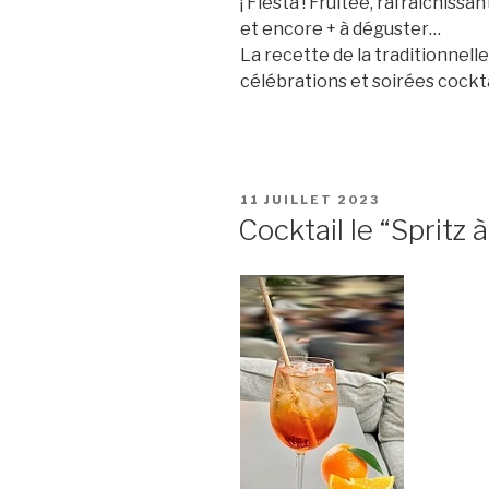
¡ Fiesta ! Fruitée, rafraîchissa
et encore + à déguster…
La recette de la traditionnel
célébrations et soirées cockt
PUBLIÉ
11 JUILLET 2023
LE
Cocktail le “Spritz à