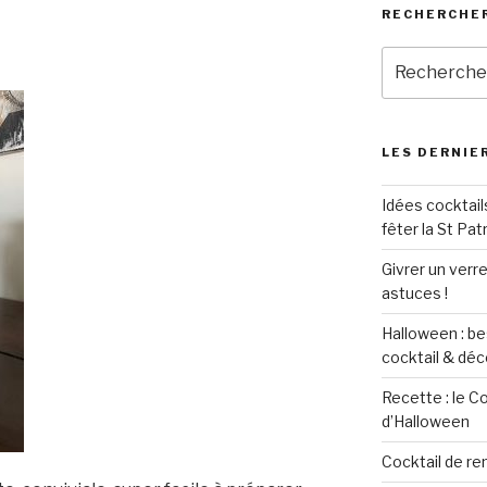
RECHERCHER
Recherche
pour
:
LES DERNIER
Idées cocktail
fêter la St Pat
Givrer un verre
astuces !
Halloween : be
cocktail & déc
Recette : le C
d’Halloween
Cocktail de re