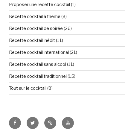
Proposer une recette cocktail
(1)
Recette cocktail à thème
(8)
Recette cocktail de soirée
(26)
Recette cocktail inédit
(11)
Recette cocktail international
(21)
Recette cocktail sans alcool
(11)
Recette cocktail traditionnel
(15)
Tout sur le cocktail
(8)
Tous
Let’s
Des
Tuto
fans
Tweet
images
et