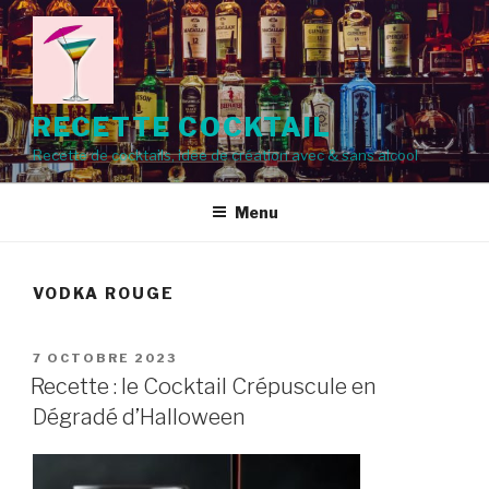
Aller
au
contenu
principal
RECETTE COCKTAIL
Recette de cocktails, idée de création avec & sans alcool
Menu
VODKA ROUGE
PUBLIÉ
7 OCTOBRE 2023
LE
Recette : le Cocktail Crépuscule en
Dégradé d’Halloween