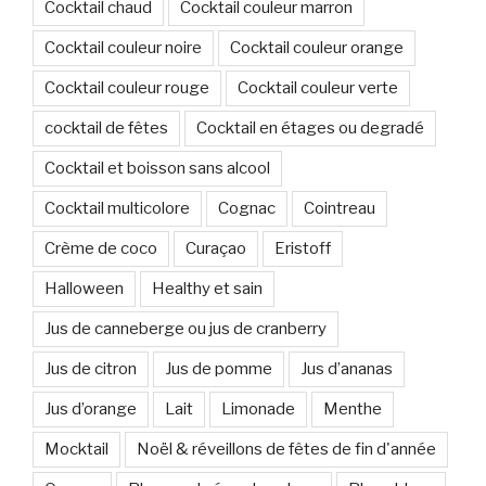
Cocktail chaud
Cocktail couleur marron
Cocktail couleur noire
Cocktail couleur orange
Cocktail couleur rouge
Cocktail couleur verte
cocktail de fêtes
Cocktail en étages ou degradé
Cocktail et boisson sans alcool
Cocktail multicolore
Cognac
Cointreau
Crème de coco
Curaçao
Eristoff
Halloween
Healthy et sain
Jus de canneberge ou jus de cranberry
Jus de citron
Jus de pomme
Jus d’ananas
Jus d’orange
Lait
Limonade
Menthe
Mocktail
Noël & réveillons de fêtes de fin d'année