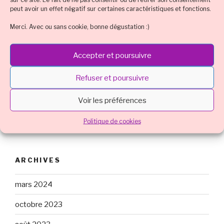
peut avoir un effet négatif sur certaines caractéristiques et fonctions.
Orange
Rhum ambré ou rhum brun
Rhum blanc
Merci. Avec ou sans cookie, bonne dégustation :)
Sirop de grenadine
Sirop de menthe
Sirop d’orgeat
Smoothie
Sucre
Accepter et poursuivre
Technique et tuto
Tequila
Refuser et poursuivre
Tradition : cocktail classique connu
Voir les préférences
Vodka, vodka noire, vodka rouge
vodka noire
Politique de cookies
vodka rouge
Whisky
ARCHIVES
mars 2024
octobre 2023