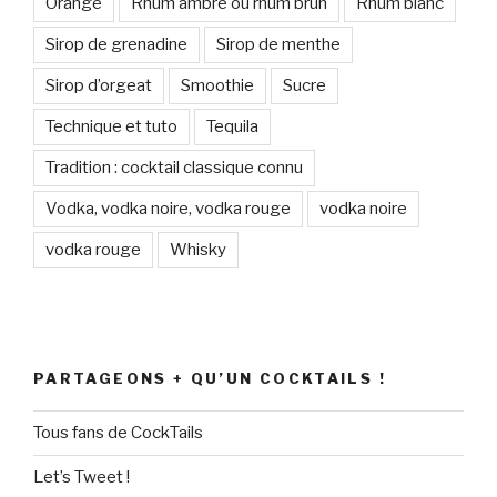
Orange
Rhum ambré ou rhum brun
Rhum blanc
Sirop de grenadine
Sirop de menthe
Sirop d’orgeat
Smoothie
Sucre
Technique et tuto
Tequila
Tradition : cocktail classique connu
Vodka, vodka noire, vodka rouge
vodka noire
vodka rouge
Whisky
PARTAGEONS + QU’UN COCKTAILS !
Tous fans de CockTails
Let’s Tweet !