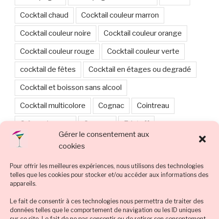
Cocktail chaud
Cocktail couleur marron
Cocktail couleur noire
Cocktail couleur orange
Cocktail couleur rouge
Cocktail couleur verte
cocktail de fêtes
Cocktail en étages ou degradé
Cocktail et boisson sans alcool
Cocktail multicolore
Cognac
Cointreau
Crème de coco
Curaçao
Eristoff
Gérer le consentement aux
Halloween
Healthy et sain
cookies
Jus de canneberge ou jus de cranberry
Pour offrir les meilleures expériences, nous utilisons des technologies
telles que les cookies pour stocker et/ou accéder aux informations des
Jus de citron
Jus de pomme
Jus d’ananas
appareils.
Jus d’orange
Lait
Limonade
Menthe
Le fait de consentir à ces technologies nous permettra de traiter des
données telles que le comportement de navigation ou les ID uniques
Mocktail
Noël & réveillons de fêtes de fin d'année
sur ce site. Le fait de ne pas consentir ou de retirer son consentement