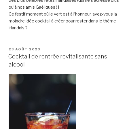
des plus célèbres fêtes irlandaises (qui ne s’adresse plus
qu’à nos amis Gaéliques ) !
Ce festif moment où le vert est à l’honneur, avez-vous la
moindre idée cocktail à créer pour rester dans le thème
irlandais ?
PUBLIÉ
23 AOÛT 2023
LE
Cocktail de rentrée revitalisante sans
alcool