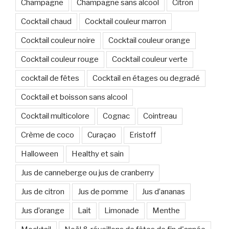
Champagne
Champagne sans alcool
Citron
Cocktail chaud
Cocktail couleur marron
Cocktail couleur noire
Cocktail couleur orange
Cocktail couleur rouge
Cocktail couleur verte
cocktail de fêtes
Cocktail en étages ou degradé
Cocktail et boisson sans alcool
Cocktail multicolore
Cognac
Cointreau
Crème de coco
Curaçao
Eristoff
Halloween
Healthy et sain
Jus de canneberge ou jus de cranberry
Jus de citron
Jus de pomme
Jus d’ananas
Jus d’orange
Lait
Limonade
Menthe