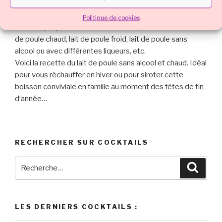
d’oeuf.
À l’origine alcoolisé au cognac ou au rhum, ce cocktail
Politique de cookies
souvent préparé à Noël connait multiples variantes : lait
de poule chaud, lait de poule froid, lait de poule sans
alcool ou avec différentes liqueurs, etc.
Voici la recette du lait de poule sans alcool et chaud. Idéal
pour vous réchauffer en hiver ou pour siroter cette
boisson conviviale en famille au moment des fêtes de fin
d’année…
RECHERCHER SUR COCKTAILS
Recherche
Reche
pour
:
LES DERNIERS COCKTAILS :