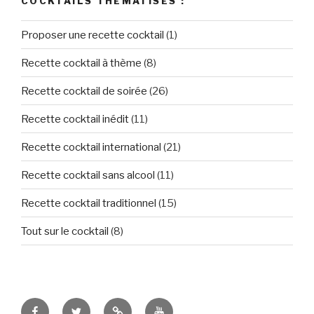
COCKTAILS THÉMATISÉS :
Proposer une recette cocktail
(1)
Recette cocktail à thème
(8)
Recette cocktail de soirée
(26)
Recette cocktail inédit
(11)
Recette cocktail international
(21)
Recette cocktail sans alcool
(11)
Recette cocktail traditionnel
(15)
Tout sur le cocktail
(8)
Tous
Let’s
Des
Tuto