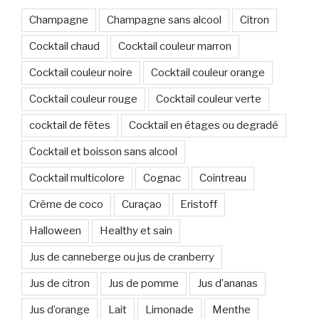
Champagne
Champagne sans alcool
Citron
Cocktail chaud
Cocktail couleur marron
Cocktail couleur noire
Cocktail couleur orange
Cocktail couleur rouge
Cocktail couleur verte
cocktail de fêtes
Cocktail en étages ou degradé
Cocktail et boisson sans alcool
Cocktail multicolore
Cognac
Cointreau
Crème de coco
Curaçao
Eristoff
Halloween
Healthy et sain
Jus de canneberge ou jus de cranberry
Jus de citron
Jus de pomme
Jus d’ananas
Jus d’orange
Lait
Limonade
Menthe