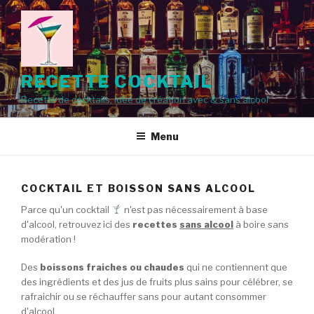
Aller
au
contenu
principal
RECETTE COCKTAIL
Recette de cocktails, idée de création avec & sans alcool
Menu
COCKTAIL ET BOISSON SANS ALCOOL
Parce qu'un cocktail
n'est pas nécessairement à base
d'alcool, retrouvez ici des
recettes
sans alcool
à boire sans
modération !
Des
boissons fraiches ou chaudes
qui ne contiennent que
des ingrédients et des jus de fruits plus sains pour célébrer, se
rafraichir ou se réchauffer sans pour autant consommer
d'alcool.