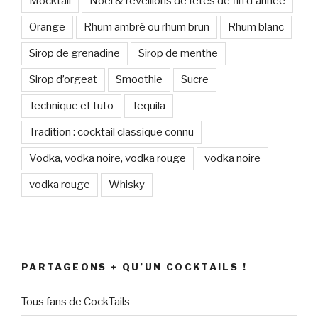
Mocktail
Noël & réveillons de fêtes de fin d'année
Orange
Rhum ambré ou rhum brun
Rhum blanc
Sirop de grenadine
Sirop de menthe
Sirop d’orgeat
Smoothie
Sucre
Technique et tuto
Tequila
Tradition : cocktail classique connu
Vodka, vodka noire, vodka rouge
vodka noire
vodka rouge
Whisky
PARTAGEONS + QU’UN COCKTAILS !
Tous fans de CockTails