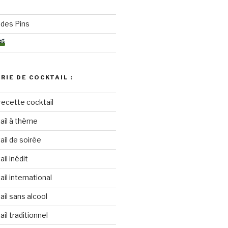
des Pins
RIE DE COCKTAIL :
recette cocktail
ail à thème
il de soirée
il inédit
il international
il sans alcool
il traditionnel