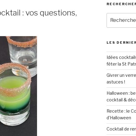
RECHERCHER
cktail : vos questions,
Recherche
pour
:
LES DERNIER
Idées cocktail
fêter la St Pat
Givrer un verre
astuces !
Halloween : be
cocktail & déc
Recette : le C
d’Halloween
Cocktail de re