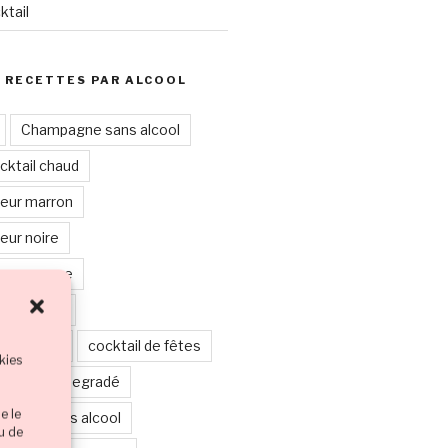
ktail
 RECETTES PAR ALCOOL
Champagne sans alcool
cktail chaud
leur marron
eur noire
leur orange
leur rouge
leur verte
cocktail de fêtes
kies
étages ou degradé
e le
boisson sans alcool
ou de