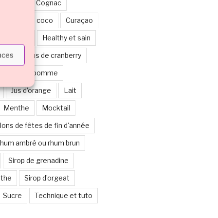
ticolore
Cognac
Crème de coco
Curaçao
alloween
Healthy et sain
ences
berge ou jus de cranberry
Jus de pomme
Jus d’orange
Lait
Menthe
Mocktail
lons de fêtes de fin d'année
hum ambré ou rhum brun
Sirop de grenadine
nthe
Sirop d’orgeat
Sucre
Technique et tuto