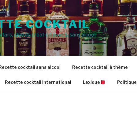
TTE COCKTAIL
tails, idée de création avec & sans alcool
Recette cocktail sans alcool
Recette cocktail à thème
Recette cocktail international
Lexique
Politique