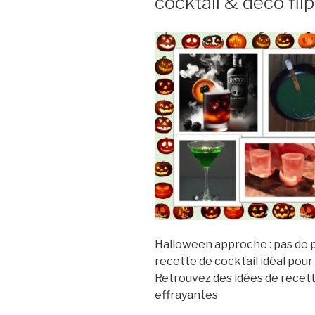
cocktail & déco fli
questions
nos
astuces
! »
Halloween approche : pas de 
recette de cocktail idéal pour
Retrouvez des idées de recett
effrayantes