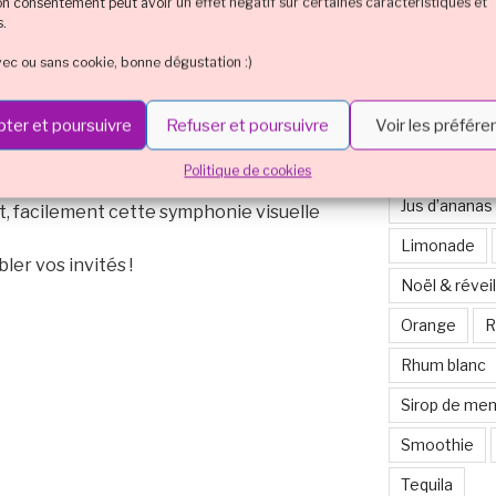
son consentement peut avoir un effet négatif sur certaines caractéristiques et
Cocktail mul
s.
Cointreau
vec ou sans cookie, bonne dégustation :)
Eristoff
H
ter et poursuivre
Refuser et poursuivre
Voir les préfér
Jus de canne
dé pour fêter Halloween est une
Jus de citron
Politique de cookies
ont voici la recette détaillée étape par
Jus d’ananas
, facilement cette symphonie visuelle
Limonade
ler vos invités !
Noël & réveil
Orange
R
Rhum blanc
Sirop de me
Smoothie
Tequila