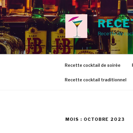
Aller
au
contenu
RECE
principal
Recette de cock
Recette cocktail de soirée
Recette cocktail traditionnel
MOIS :
OCTOBRE 2023