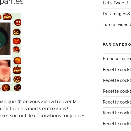
ppantes
Let’s Tweet !
,
Des images & 
Tuto et vidéo
PAR CATÉGO
Proposer une 
Recette cockt
Recette cockta
Recette cockta
panique
on vous aide à trouver la
Recette cockta
 célébrer les morts entre amis !
Recette cockta
e et surtout de décorations toujours +
Recette cockta