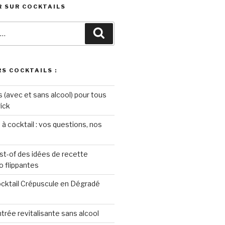
 SUR COCKTAILS
Recherche
S COCKTAILS :
s (avec et sans alcool) pour tous
rick
 à cocktail : vos questions, nos
st-of des idées de recette
o flippantes
ocktail Crépuscule en Dégradé
ntrée revitalisante sans alcool