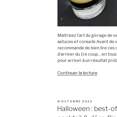
Maîtrisez l’art du givrage de v
astuces et conseils Avant de vi
recommande de bien lire ces qu
d’arriver du 1re coup… en tous 
pour arriver à un résultat pro
de
Continuer la lecture
« Givrer
un
verre
à
PUBLIÉ
8 OCTOBRE 2023
cocktail
LE
Halloween : best-of
:
vos