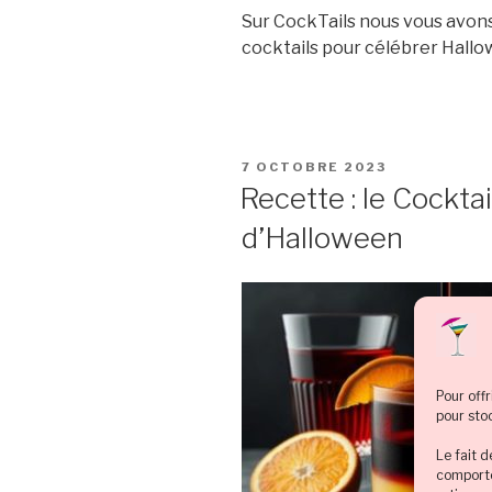
Sur CockTails nous vous avons
cocktails pour célébrer Hall
PUBLIÉ
7 OCTOBRE 2023
LE
Recette : le Cockt
d’Halloween
Pour offr
pour sto
Le fait 
comporte