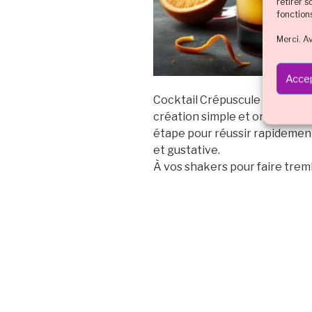
retirer 
fonction
Merci. A
Accep
Cocktail Crépuscule en dégra
création simple et originale, d
étape pour réussir rapidement
et gustative.
À vos shakers pour faire tremb