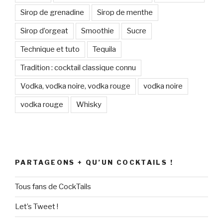
Sirop de grenadine
Sirop de menthe
Sirop d’orgeat
Smoothie
Sucre
Technique et tuto
Tequila
Tradition : cocktail classique connu
Vodka, vodka noire, vodka rouge
vodka noire
vodka rouge
Whisky
PARTAGEONS + QU’UN COCKTAILS !
Tous fans de CockTails
Let’s Tweet !