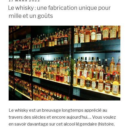
PUBLIÉ
17 MARS 2022
LE
Le whisky : une fabrication unique pour
mille et un goûts
Le whisky est un breuvage longtemps apprécié au
travers des siècles et encore aujourd’hui…. Vous voulez
en savoir davantage sur cet alcool légendaire (histoire,