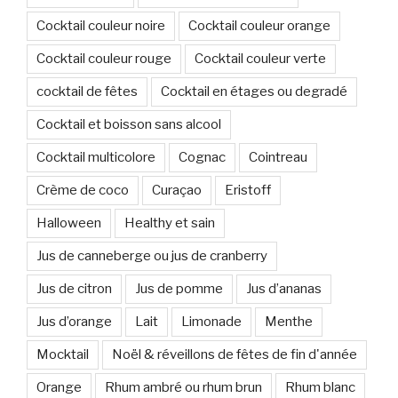
Cocktail couleur noire
Cocktail couleur orange
Cocktail couleur rouge
Cocktail couleur verte
cocktail de fêtes
Cocktail en étages ou degradé
Cocktail et boisson sans alcool
Cocktail multicolore
Cognac
Cointreau
Crème de coco
Curaçao
Eristoff
Halloween
Healthy et sain
Jus de canneberge ou jus de cranberry
Jus de citron
Jus de pomme
Jus d’ananas
Jus d’orange
Lait
Limonade
Menthe
Mocktail
Noël & réveillons de fêtes de fin d'année
Orange
Rhum ambré ou rhum brun
Rhum blanc