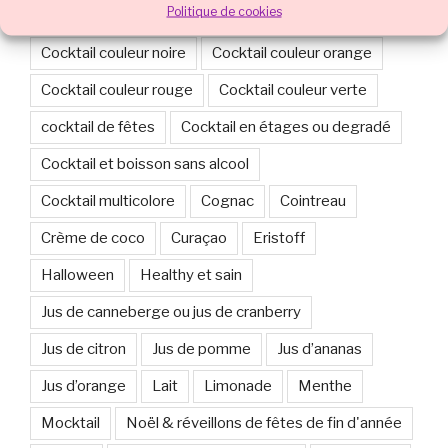
Politique de cookies
Cocktail chaud
Cocktail couleur marron
Cocktail couleur noire
Cocktail couleur orange
Cocktail couleur rouge
Cocktail couleur verte
cocktail de fêtes
Cocktail en étages ou degradé
Cocktail et boisson sans alcool
Cocktail multicolore
Cognac
Cointreau
Crème de coco
Curaçao
Eristoff
Halloween
Healthy et sain
Jus de canneberge ou jus de cranberry
Jus de citron
Jus de pomme
Jus d’ananas
Jus d’orange
Lait
Limonade
Menthe
Mocktail
Noël & réveillons de fêtes de fin d'année