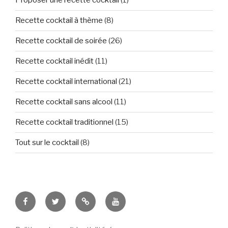
Proposer une recette cocktail
(1)
Recette cocktail à thème
(8)
Recette cocktail de soirée
(26)
Recette cocktail inédit
(11)
Recette cocktail international
(21)
Recette cocktail sans alcool
(11)
Recette cocktail traditionnel
(15)
Tout sur le cocktail
(8)
Tous
Let’s
Des
Tuto
fans
Tweet
images
et
de
!
&
vidéo