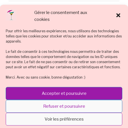
Proposer une recette cocktail
Gérer le consentement aux
Recette cocktail à thème
cookies
Recette cocktail de soirée
Pour offrir les meilleures expériences, nous utilisons des technologies
telles que les cookies pour stocker et/ou accéder aux informations des
Recette cocktail inédit
appareils.
Le fait de consentir à ces technologies nous permettra de traiter des
Recette cocktail international
données telles que le comportement de navigation ou les ID uniques
sur ce site. Le fait de ne pas consentir ou de retirer son consentement
Recette cocktail sans alcool
peut avoir un effet négatif sur certaines caractéristiques et fonctions.
Recette cocktail traditionnel
Merci. Avec ou sans cookie, bonne dégustation :)
Tout sur le cocktail
Accepter et poursuivre
Refuser et poursuivre
TOUTES LES RECETTES PAR ALCOOL
Voir les préférences
Champagne
Champagne sans alcool
Citron