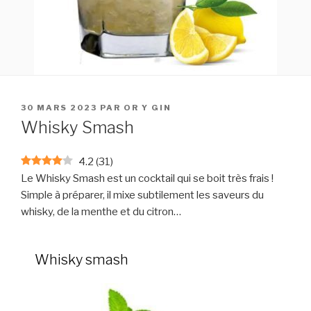
PUBLIÉ
30 MARS 2023
PAR
OR Y GIN
LE
Whisky Smash
4.2
(
31
)
Le Whisky Smash est un cocktail qui se boit très frais !
Simple à préparer, il mixe subtilement les saveurs du
whisky, de la menthe et du citron…
Whisky smash