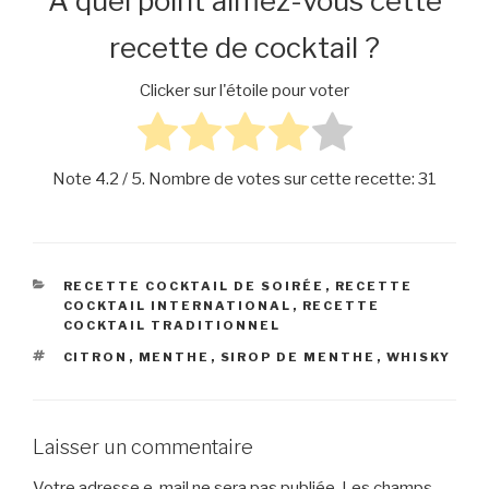
À quel point aimez-vous cette
recette de cocktail ?
Clicker sur l'étoile pour voter
Note
4.2
/ 5. Nombre de votes sur cette recette:
31
CATÉGORIES
RECETTE COCKTAIL DE SOIRÉE
,
RECETTE
COCKTAIL INTERNATIONAL
,
RECETTE
COCKTAIL TRADITIONNEL
ÉTIQUETTES
CITRON
,
MENTHE
,
SIROP DE MENTHE
,
WHISKY
Laisser un commentaire
Votre adresse e-mail ne sera pas publiée.
Les champs