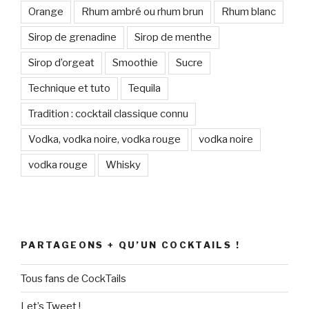
Orange
Rhum ambré ou rhum brun
Rhum blanc
Sirop de grenadine
Sirop de menthe
Sirop d’orgeat
Smoothie
Sucre
Technique et tuto
Tequila
Tradition : cocktail classique connu
Vodka, vodka noire, vodka rouge
vodka noire
vodka rouge
Whisky
PARTAGEONS + QU’UN COCKTAILS !
Tous fans de CockTails
Let’s Tweet !