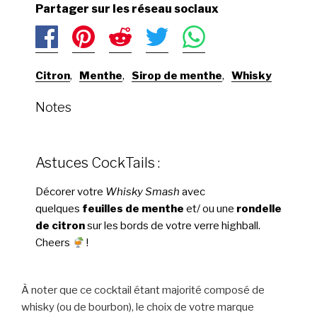
Partager sur les réseau sociaux
Citron
,
Menthe
,
Sirop de menthe
,
Whisky
Notes
Astuces CockTails :
Décorer votre
Whisky Smash
avec
quelques
feuilles de menthe
et/ ou une
rondelle
de citron
sur les bords de votre verre highball.
Cheers
!
À noter que ce cocktail étant majorité composé de
whisky (ou de bourbon), le choix de votre marque