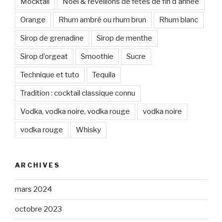
Mocktail
Noël & réveillons de fêtes de fin d'année
Orange
Rhum ambré ou rhum brun
Rhum blanc
Sirop de grenadine
Sirop de menthe
Sirop d’orgeat
Smoothie
Sucre
Technique et tuto
Tequila
Tradition : cocktail classique connu
Vodka, vodka noire, vodka rouge
vodka noire
vodka rouge
Whisky
ARCHIVES
mars 2024
octobre 2023