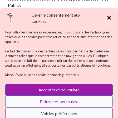
Patrick
Gérer le consentement aux
Givrer un verre à cocktail : vos questions, nos astuces !
cookies
Halloween : best-of des idées de recette cocktail &
Pour offrir les meilleures expériences, nous utilisons des technologies
déco flippantes
telles que les cookies pour stocker et/ou accéder aux informations des
appareils.
Recette : le Cocktail Crépuscule en Dégradé d’Halloween
Le fait de consentir à ces technologies nous permettra de traiter des
Cocktail de rentrée revitalisante sans alcool
données telles que le comportement de navigation ou les ID uniques
sur ce site. Le fait de ne pas consentir ou de retirer son consentement
peut avoir un effet négatif sur certaines caractéristiques et fonctions.
ACTU LIVE
Merci. Avec ou sans cookie, bonne dégustation :)
Accepter et poursuivre
Refuser et poursuivre
Voir les préférences
Cliquez pour accepter les cookies
Tweets by dessertchocolat