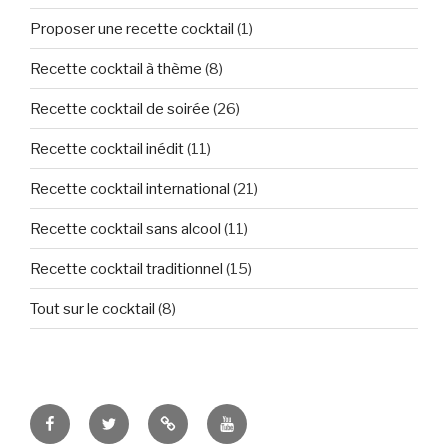
Proposer une recette cocktail
(1)
Recette cocktail à thème
(8)
Recette cocktail de soirée
(26)
Recette cocktail inédit
(11)
Recette cocktail international
(21)
Recette cocktail sans alcool
(11)
Recette cocktail traditionnel
(15)
Tout sur le cocktail
(8)
Tous
Let’s
Des
Tuto
fans
Tweet
images
et