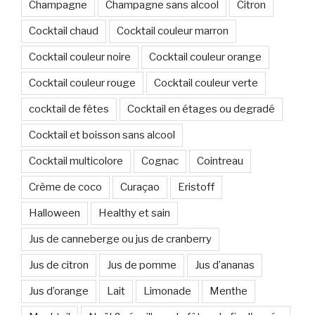
Champagne
Champagne sans alcool
Citron
Cocktail chaud
Cocktail couleur marron
Cocktail couleur noire
Cocktail couleur orange
Cocktail couleur rouge
Cocktail couleur verte
cocktail de fêtes
Cocktail en étages ou degradé
Cocktail et boisson sans alcool
Cocktail multicolore
Cognac
Cointreau
Crème de coco
Curaçao
Eristoff
Halloween
Healthy et sain
Jus de canneberge ou jus de cranberry
Jus de citron
Jus de pomme
Jus d’ananas
Jus d’orange
Lait
Limonade
Menthe