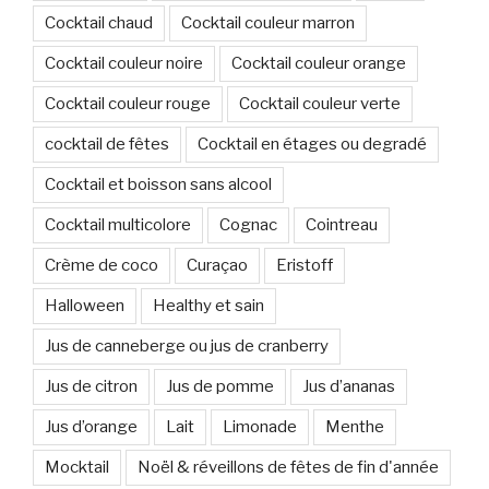
Cocktail chaud
Cocktail couleur marron
Cocktail couleur noire
Cocktail couleur orange
Cocktail couleur rouge
Cocktail couleur verte
cocktail de fêtes
Cocktail en étages ou degradé
Cocktail et boisson sans alcool
Cocktail multicolore
Cognac
Cointreau
Crème de coco
Curaçao
Eristoff
Halloween
Healthy et sain
Jus de canneberge ou jus de cranberry
Jus de citron
Jus de pomme
Jus d’ananas
Jus d’orange
Lait
Limonade
Menthe
Mocktail
Noël & réveillons de fêtes de fin d'année