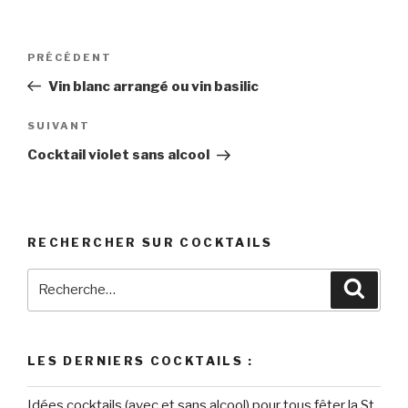
Navigation
Article
PRÉCÉDENT
de
précédent
Vin blanc arrangé ou vin basilic
l’article
Article
SUIVANT
suivant
Cocktail violet sans alcool
RECHERCHER SUR COCKTAILS
Recherche
Reche
pour
:
LES DERNIERS COCKTAILS :
Idées cocktails (avec et sans alcool) pour tous fêter la St