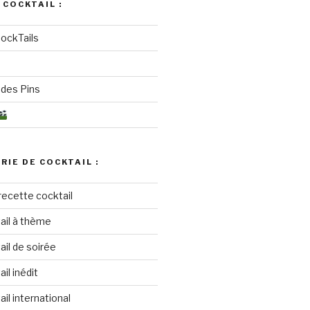
 COCKTAIL :
ockTails
des Pins
RIE DE COCKTAIL :
recette cocktail
ail à thème
il de soirée
il inédit
il international