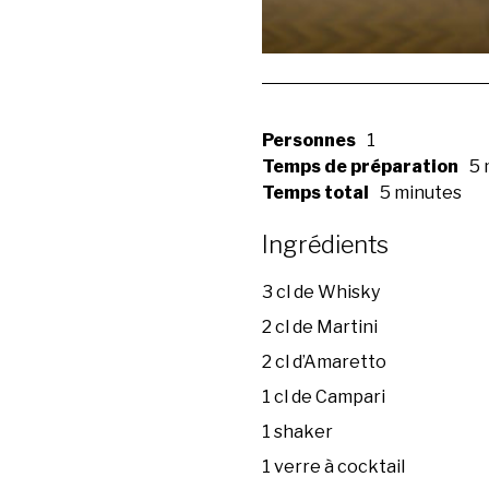
Personnes
1
Temps de préparation
5 
Temps total
5 minutes
Ingrédients
3 cl de Whisky
2 cl de Martini
2 cl d’Amaretto
1 cl de Campari
1 shaker
1 verre à cocktail