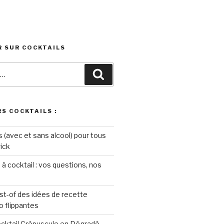
 SUR COCKTAILS
Recherche
S COCKTAILS :
s (avec et sans alcool) pour tous
rick
 à cocktail : vos questions, nos
st-of des idées de recette
o flippantes
ocktail Crépuscule en Dégradé