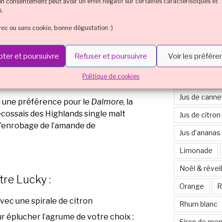
son consentement peut avoir un effet négatif sur certaines caractéristiques et
Cocktail en 
s.
Cocktail et 
vec ou sans cookie, bonne dégustation :)
Cocktail mul
ter et poursuivre
Refuser et poursuivre
Voir les préfér
Cointreau
ous pouvez servir le Lucky Luciano
Politique de cookies
Eristoff
H
Jus de canne
’ai une préférence pour le
Dalmore
, la
cossais des Highlands single malt
Jus de citron
 l’enrobage de l’amande de
Jus d’ananas
Limonade
Noël & réveil
re Lucky :
Orange
R
vec une spirale de citron
Rhum blanc
r éplucher l’agrume de votre choix :
Sirop de me