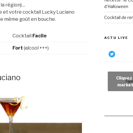
 la région)…
d’Halloween
ce et votre cocktail Lucky Luciano
Cocktail de re
 le même goût en bouche.
Cocktail
Facile
ACTU LIVE
Fort
(alcool +++)
uciano
Cliquez
Twe
market