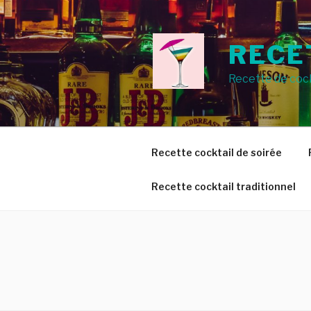
Aller
au
contenu
RECE
principal
Recette de cock
Recette cocktail de soirée
Recette cocktail traditionnel