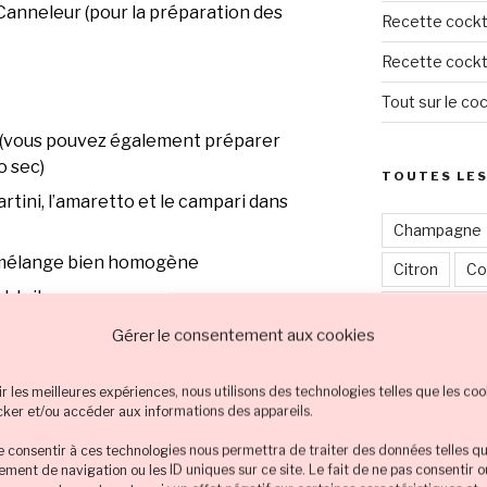
; Canneleur (pour la préparation des
Recette cockta
Recette cockta
Tout sur le coc
 (vous pouvez également préparer
o sec)
TOUTES LES
rtini, l’amaretto et le campari dans
Champagne
n mélange bien homogène
Citron
Co
cktail
Cocktail cou
Gérer le consentement aux cookies
Cocktail coul
u
Amaretto
,
Campari
,
Cocktail cou
ir les meilleures expériences, nous utilisons des technologies telles que les coo
Cocktail couleur orange
,
cker et/ou accéder aux informations des appareils.
Martini
,
Whisky
Cocktail cou
de consentir à ces technologies nous permettra de traiter des données telles qu
Cocktail cou
ment de navigation ou les ID uniques sur ce site. Le fait de ne pas consentir 