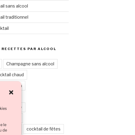
il sans alcool
il traditionnel
ktail
 RECETTES PAR ALCOOL
Champagne sans alcool
cktail chaud
leur marron
eur noire
leur orange
kies
leur rouge
e le
leur verte
cocktail de fêtes
ou de