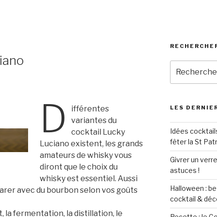
RECHERCHER
iano
Recherche
pour
:
D
ifférentes
LES DERNIER
variantes du
Idées cocktail
cocktail Lucky
fêter la St Pat
Luciano existent, les grands
amateurs de whisky vous
Givrer un verre
diront que le choix du
astuces !
whisky est essentiel. Aussi
Halloween : be
parer avec du bourbon selon vos goûts
cocktail & déc
 la fermentation, la distillation, le
Recette : le C