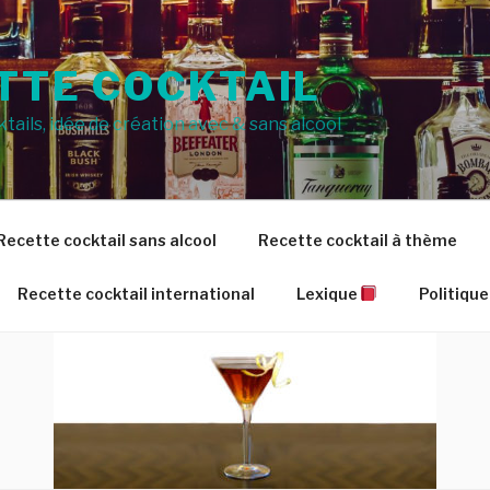
TTE COCKTAIL
tails, idée de création avec & sans alcool
Recette cocktail sans alcool
Recette cocktail à thème
Recette cocktail international
Lexique
Politique