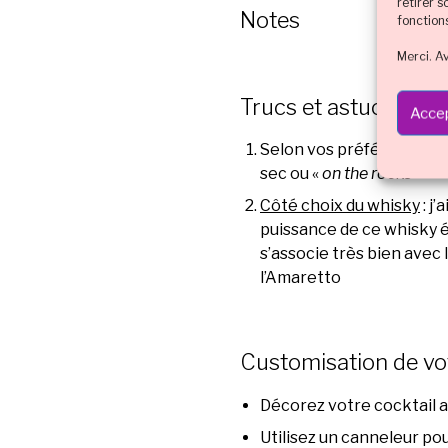
retirer 
Notes
fonction
Merci. A
Trucs et astuces :
Accep
Selon vos préférences, v
sec ou «
on the rocks
»
Côté choix du whisky
: j
puissance de ce whisky é
s’associe très bien avec
l’Amaretto
Customisation de vot
Décorez votre cocktail a
Utilisez un canneleur pou