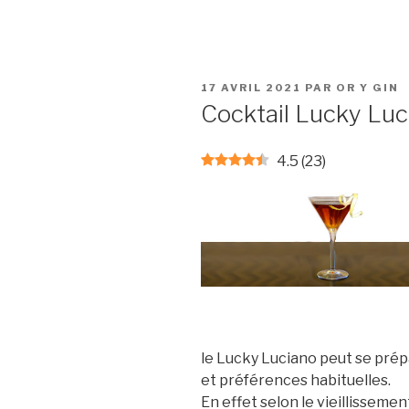
PUBLIÉ
17 AVRIL 2021
PAR
OR Y GIN
LE
Cocktail Lucky Luc
4.5
(
23
)
le Lucky Luciano peut se pré
et préférences habituelles.
En effet selon le vieillissement,