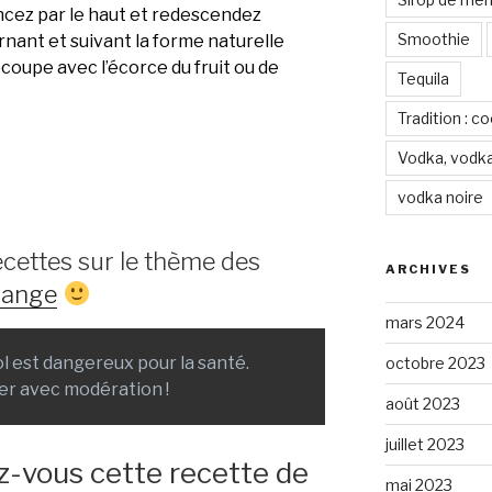
cez par le haut et redescendez
Smoothie
nant et suivant la forme naturelle
découpe avec l’écorce du fruit ou de
Tequila
Tradition : c
Vodka, vodka
vodka noire
ecettes sur le thème des
ARCHIVES
orange
mars 2024
ool est dangereux pour la santé.
octobre 2023
r avec modération !
août 2023
juillet 2023
z-vous cette recette de
mai 2023