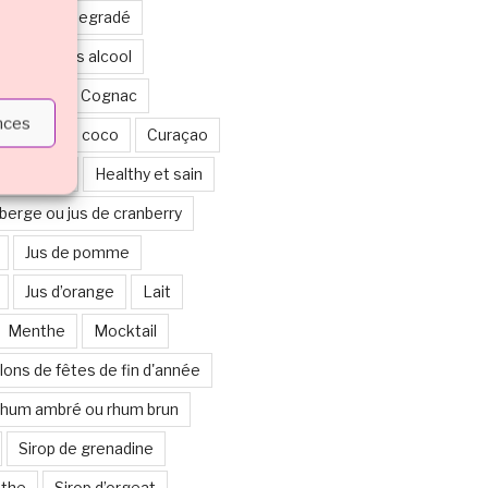
étages ou degradé
boisson sans alcool
ticolore
Cognac
ences
Crème de coco
Curaçao
alloween
Healthy et sain
berge ou jus de cranberry
Jus de pomme
Jus d’orange
Lait
Menthe
Mocktail
lons de fêtes de fin d'année
hum ambré ou rhum brun
Sirop de grenadine
nthe
Sirop d’orgeat