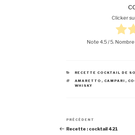
co
Clicker su
Note
4.5
/ 5. Nombre
CATÉGORIES
RECETTE COCKTAIL DE S
ÉTIQUETTES
AMARETTO
,
CAMPARI
,
CO
WHISKY
Navigation
Article
PRÉCÉDENT
de
précédent
Recette : cocktail 421