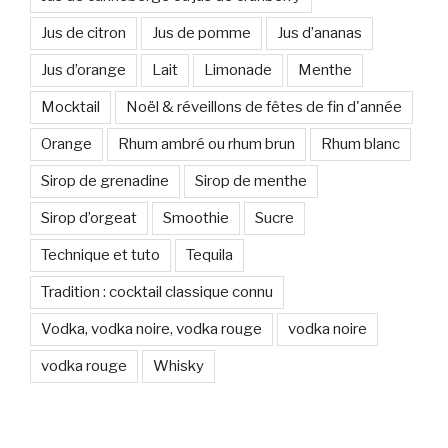
Jus de citron
Jus de pomme
Jus d’ananas
Jus d’orange
Lait
Limonade
Menthe
Mocktail
Noël & réveillons de fêtes de fin d'année
Orange
Rhum ambré ou rhum brun
Rhum blanc
Sirop de grenadine
Sirop de menthe
Sirop d’orgeat
Smoothie
Sucre
Technique et tuto
Tequila
Tradition : cocktail classique connu
Vodka, vodka noire, vodka rouge
vodka noire
vodka rouge
Whisky