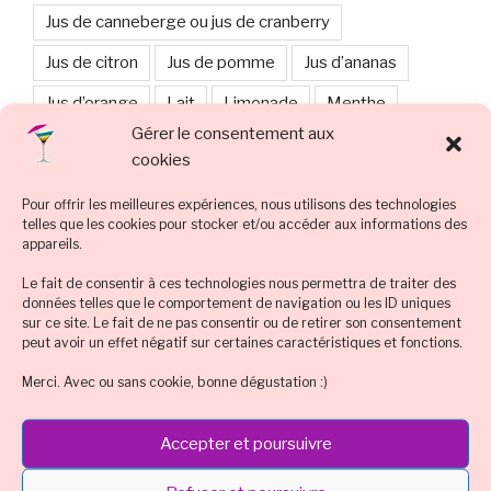
Jus de canneberge ou jus de cranberry
Jus de citron
Jus de pomme
Jus d’ananas
Jus d’orange
Lait
Limonade
Menthe
Gérer le consentement aux
Mocktail
Noël & réveillons de fêtes de fin d'année
cookies
Orange
Rhum ambré ou rhum brun
Rhum blanc
Pour offrir les meilleures expériences, nous utilisons des technologies
Sirop de grenadine
Sirop de menthe
telles que les cookies pour stocker et/ou accéder aux informations des
appareils.
Sirop d’orgeat
Smoothie
Sucre
Le fait de consentir à ces technologies nous permettra de traiter des
données telles que le comportement de navigation ou les ID uniques
Technique et tuto
Tequila
sur ce site. Le fait de ne pas consentir ou de retirer son consentement
peut avoir un effet négatif sur certaines caractéristiques et fonctions.
Tradition : cocktail classique connu
Merci. Avec ou sans cookie, bonne dégustation :)
Vodka, vodka noire, vodka rouge
vodka noire
vodka rouge
Whisky
Accepter et poursuivre