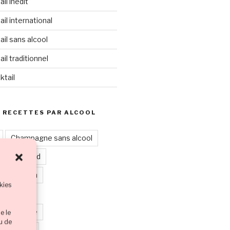
il inédit
il international
il sans alcool
il traditionnel
ktail
 RECETTES PAR ALCOOL
Champagne sans alcool
cktail chaud
leur marron
kies
eur noire
leur orange
e le
ou de