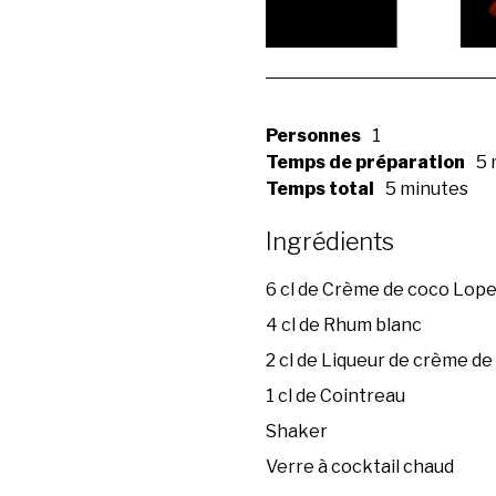
Personnes
1
Temps de préparation
5 
Temps total
5 minutes
Ingrédients
6 cl de Crème de coco Lop
4 cl de Rhum blanc
2 cl de Liqueur de crème d
1 cl de Cointreau
Shaker
Verre à cocktail chaud