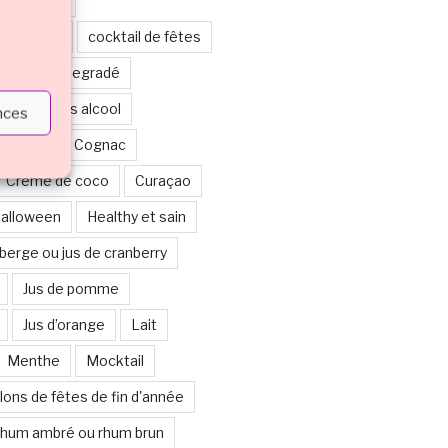
leur rouge
leur verte
cocktail de fêtes
étages ou degradé
boisson sans alcool
ences
ticolore
Cognac
Crème de coco
Curaçao
alloween
Healthy et sain
berge ou jus de cranberry
Jus de pomme
Jus d’orange
Lait
Menthe
Mocktail
lons de fêtes de fin d'année
hum ambré ou rhum brun