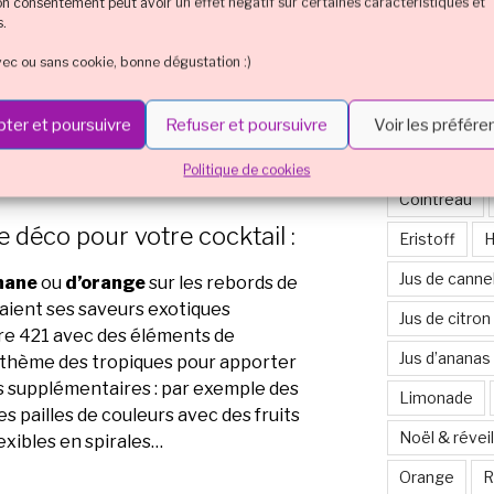
Cocktail cou
son consentement peut avoir un effet négatif sur certaines caractéristiques et
s.
es de pro :
Cocktail cou
vec ou sans cookie, bonne dégustation :)
Cocktail en 
laçons dans votre cocktail 421 et
tténuer ses saveurs et sa texture
Cocktail et 
ter et poursuivre
Refuser et poursuivre
Voir les préfér
frigérer vos bouteilles pour que les
Cocktail mul
Politique de cookies
Cointreau
 déco pour votre cocktail :
Eristoff
H
Jus de canne
nane
ou
d’orange
sur les rebords de
raient ses saveurs exotiques
Jus de citron
e 421 avec des éléments de
Jus d’ananas
e thème des tropiques pour apporter
 supplémentaires : par exemple des
Limonade
es pailles de couleurs avec des fruits
Noël & réveil
exibles en spirales…
Orange
R