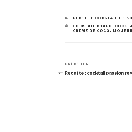
CATÉGORIES
RECETTE COCKTAIL DE S
ÉTIQUETTES
COCKTAIL CHAUD
,
COCKT
CRÈME DE COCO
,
LIQUEU
Navigation
Article
PRÉCÉDENT
de
précédent
Recette : cocktail passion ro
l’article