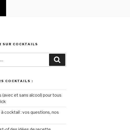
 SUR COCKTAILS
Recherche
S COCKTAILS :
s (avec et sans alcool) pour tous
rick
 à cocktail : vos questions, nos
st-of des idées de recette