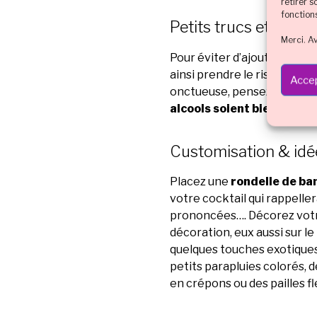
retirer 
fonction
Petits trucs et astuc
Merci. A
Pour éviter d’ajouter des g
ainsi prendre le risque d’a
Accep
onctueuse, pensez à bien ré
alcools soient bien frais
Customisation & idée
Placez une
rondelle de ba
votre cocktail qui rappelle
prononcées…. Décorez votr
décoration, eux aussi sur l
quelques touches exotiques
petits parapluies colorés, d
en crépons ou des pailles fl