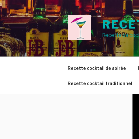
Aller
au
contenu
RECE
principal
Recette de cock
Recette cocktail de soirée
Recette cocktail traditionnel