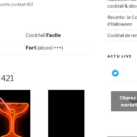
cette cocktail 421
cocktail & déc
Recette : le C
d’Halloween
Cocktail
Facile
Cocktail de re
Fort
(alcool +++)
ACTU LIVE
 421
Cliquez
Twe
market