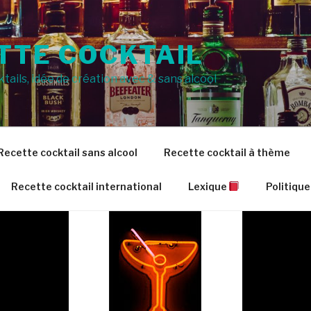
TTE COCKTAIL
tails, idée de création avec & sans alcool
Recette cocktail sans alcool
Recette cocktail à thème
Recette cocktail international
Lexique
Politique