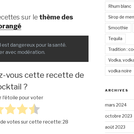
Rhum blanc
ecettes sur le
thème des
Sirop de me
 orangé
Smoothie
Tequila
ol est dangereux pour la santé.
Tradition : c
er avec modération.
Vodka, vodka
vodka noire
z-vous cette recette de
cktail ?
ARCHIVES
r l'étoile pour voter
mars 2024
octobre 2023
 de votes sur cette recette:
28
août 2023