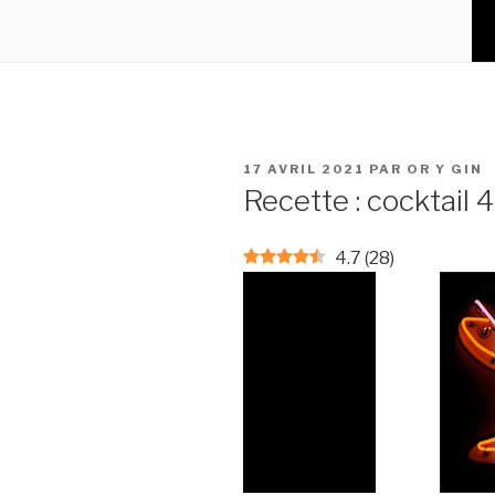
PUBLIÉ
17 AVRIL 2021
PAR
OR Y GIN
LE
Recette : cocktail 
4.7
(
28
)