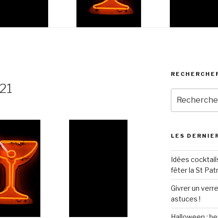
RECHERCHER
421
Recherche
pour
:
LES DERNIER
Idées cocktail
fêter la St Pat
Givrer un verre
astuces !
Halloween : be