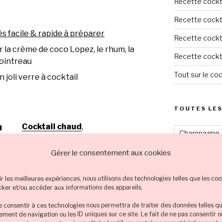
Recette cockta
Recette cockta
ès facile & rapide à préparer
Recette cockta
la crème de coco Lopez, le rhum, la
Recette cockta
Cointreau
Tout sur le coc
 joli verre à cocktail
TOUTES LES
u
Cocktail chaud
,
Champagne
Cocktail couleur orange
,
Cointreau
,
Crème de coco
,
Citron
Co
Gérer le consentement aux cookies
Liqueur de banane
,
Cocktail cou
Rhum blanc
ir les meilleures expériences, nous utilisons des technologies telles que les coo
Cocktail coul
cker et/ou accéder aux informations des appareils.
Cocktail cou
de consentir à ces technologies nous permettra de traiter des données telles qu
ment de navigation ou les ID uniques sur ce site. Le fait de ne pas consentir 