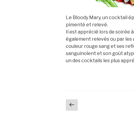
Le Bloody Mary, un cocktail é
pimenté et relevé.
Il est apprécié lors de soiré
également relevés ou par les a
couleur rouge sang et ses ref
sanguinolent et son goût aty
un des cocktails les plus appr
Navigation
Page
précédente
des
articles