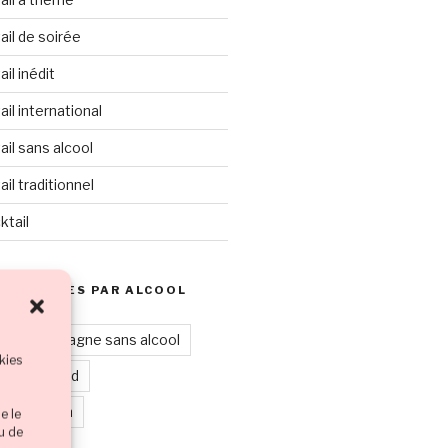
il de soirée
il inédit
il international
il sans alcool
il traditionnel
ktail
 RECETTES PAR ALCOOL
Champagne sans alcool
kies
cktail chaud
leur marron
e le
ou de
eur noire