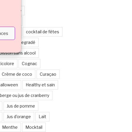
leur orange
leur rouge
leur verte
cocktail de fêtes
ences
étages ou degradé
boisson sans alcool
ticolore
Cognac
Crème de coco
Curaçao
alloween
Healthy et sain
berge ou jus de cranberry
Jus de pomme
Jus d’orange
Lait
Menthe
Mocktail