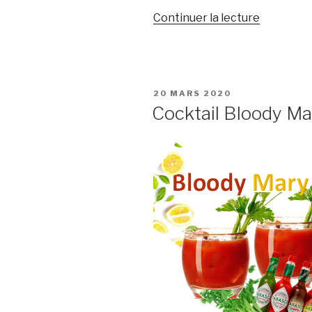
de
Continuer la lecture
« Comme
faire
un
cocktail
PUBLIÉ
20 MARS 2020
à
LE
Cocktail Bloody Ma
plusieurs
étages
? »