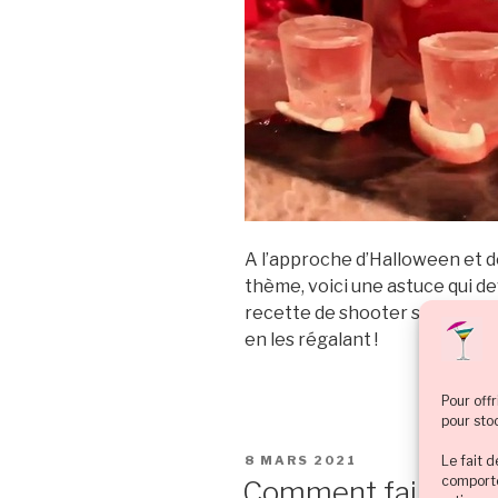
A l’approche d’Halloween et d
thème, voici une astuce qui dev
recette de shooter sanglant e
en les régalant !
Pour offr
pour sto
PUBLIÉ
Le fait 
8 MARS 2021
LE
comporte
Comment faire un c