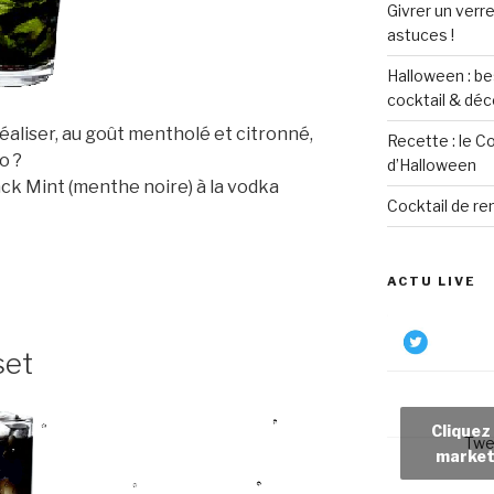
Givrer un verre
astuces !
Halloween : be
cocktail & déc
réaliser, au goût mentholé et citronné,
Recette : le C
o ?
d’Halloween
lack Mint (menthe noire) à la vodka
Cocktail de re
ACTU LIVE
set
Cliquez
Twe
market