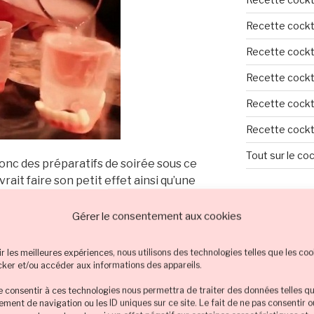
Recette cockta
Recette cockta
Recette cockta
Recette cockta
Recette cockta
Tout sur le coc
onc des préparatifs de soirée sous ce
rait faire son petit effet ainsi qu’une
t fumant pour effrayer vos inviter tout
TOUTES LES
Gérer le consentement aux cookies
Champagne
ir les meilleures expériences, nous utilisons des technologies telles que les coo
Citron
Co
cker et/ou accéder aux informations des appareils.
Cocktail cou
de consentir à ces technologies nous permettra de traiter des données telles qu
ment de navigation ou les ID uniques sur ce site. Le fait de ne pas consentir 
ocktail à plusieurs
Cocktail coul