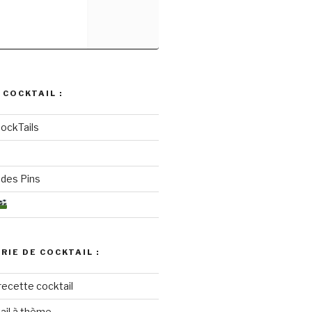
 COCKTAIL :
ockTails
des Pins
RIE DE COCKTAIL :
recette cocktail
ail à thème