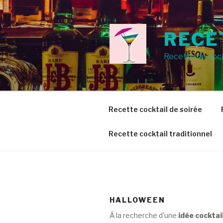
Aller
au
contenu
RECE
principal
Recette de cock
Recette cocktail de soirée
Recette cocktail traditionnel
HALLOWEEN
À la recherche d'une
idée cocktai