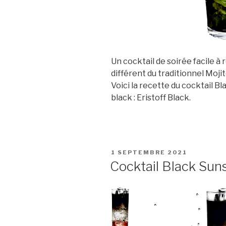
Un cocktail de soirée facile à 
différent du traditionnel Mojit
Voici la recette du cocktail B
black : Eristoff Black.
PUBLIÉ
1 SEPTEMBRE 2021
LE
Cocktail Black Sun