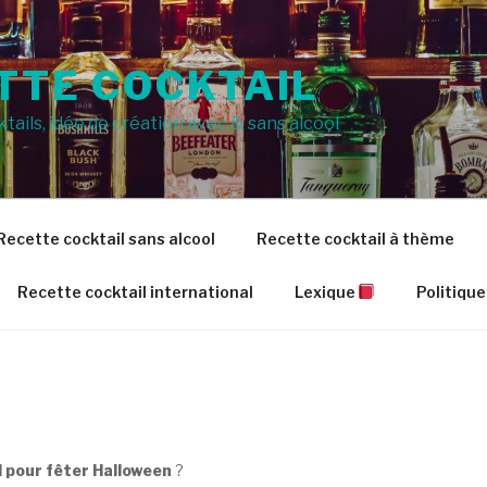
TTE COCKTAIL
tails, idée de création avec & sans alcool
Recette cocktail sans alcool
Recette cocktail à thème
Recette cocktail international
Lexique
Politique
l pour fêter Halloween
?