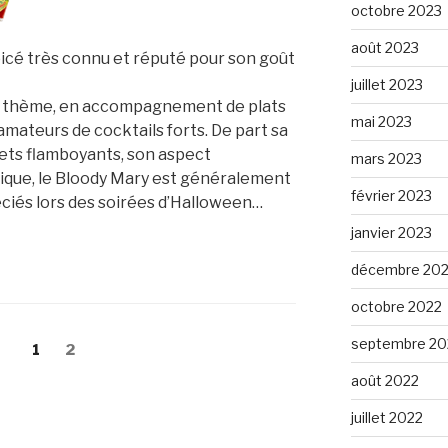
octobre 2023
août 2023
picé très connu et réputé pour son goût
juillet 2023
e à thème, en accompagnement de plats
mai 2023
mateurs de cocktails forts. De part sa
lets flamboyants, son aspect
mars 2023
pique, le Bloody Mary est généralement
février 2023
éciés lors des soirées d’Halloween…
janvier 2023
décembre 20
octobre 2022
septembre 20
Page
Page
1
2
août 2022
juillet 2022