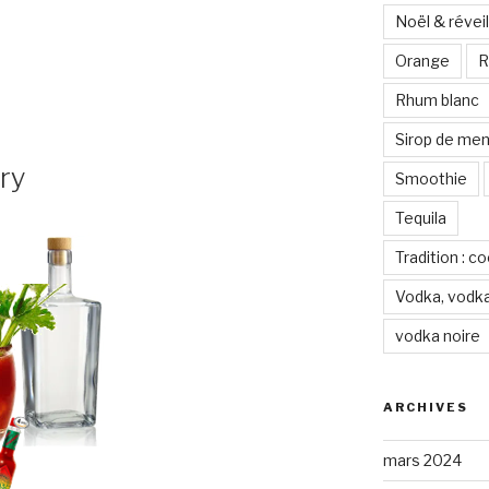
Noël & réveil
nt
Orange
R
Rhum blanc
Sirop de me
ry
Smoothie
Tequila
Tradition : c
Vodka, vodka
vodka noire
ARCHIVES
mars 2024