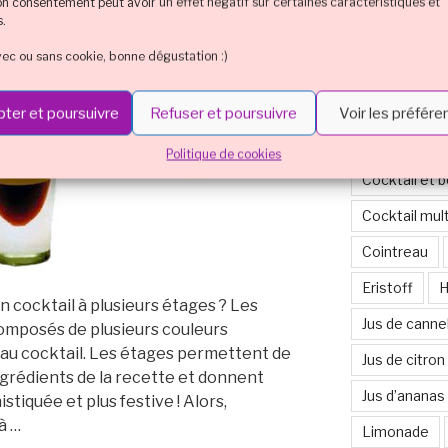
son consentement peut avoir un effet négatif sur certaines caractéristiques et
s.
Cocktail cou
vec ou sans cookie, bonne dégustation :)
Cocktail cou
Cocktail cou
ter et poursuivre
Refuser et poursuivre
Voir les préfér
Cocktail en 
Politique de cookies
Cocktail et 
Cocktail mul
Cointreau
Eristoff
H
 cocktail à plusieurs étages ? Les
Jus de canne
composés de plusieurs couleurs
au cocktail. Les étages permettent de
Jus de citron
ingrédients de la recette et donnent
Jus d’ananas
stiquée et plus festive ! Alors,
à …
Limonade