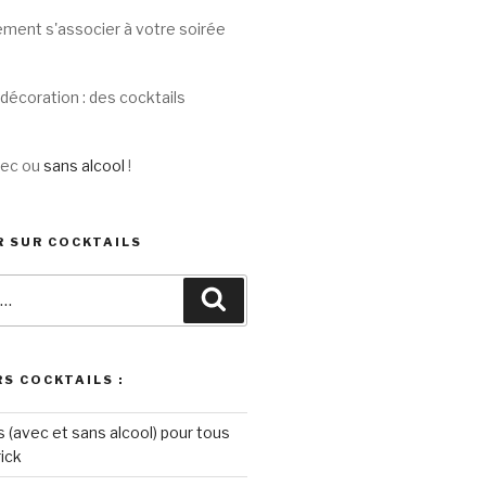
nement s'associer à votre soirée
décoration : des cocktails
avec ou
sans alcool
!
 SUR COCKTAILS
Recherche
S COCKTAILS :
s (avec et sans alcool) pour tous
rick