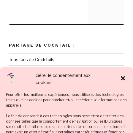
PARTAGE DE COCKTAIL :
Tous fans de CockTails
Let’s Tweet !
Gérer le consentement aux
cookies
Des images & des Pins
Pour offrir les meilleures expériences, nous utilisons des technologies
Tuto et vidéo
telles que les cookies pour stocker et/ou accéder aux informations des
appareils.
Le fait de consentir à ces technologies nous permettra de traiter des
PAR CATÉGORIE DE COCKTAIL :
données telles que le comportement de navigation ou les ID uniques
sur ce site. Le fait de ne pas consentir ou de retirer son consentement
Proposer une recette cocktail
peut avoir un effet négatif sur certaines caractéristiques et fonctions.