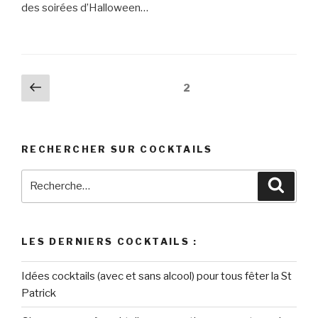
des soirées d’Halloween…
Navigation
Page
Page
2
précédente
des
articles
RECHERCHER SUR COCKTAILS
Recherche
Reche
pour
:
LES DERNIERS COCKTAILS :
Idées cocktails (avec et sans alcool) pour tous fêter la St
Patrick