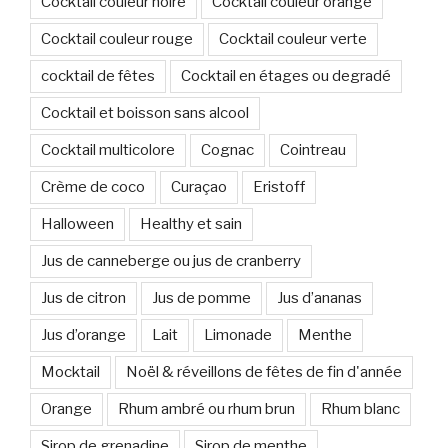
Cocktail couleur noire
Cocktail couleur orange
Cocktail couleur rouge
Cocktail couleur verte
cocktail de fêtes
Cocktail en étages ou degradé
Cocktail et boisson sans alcool
Cocktail multicolore
Cognac
Cointreau
Crème de coco
Curaçao
Eristoff
Halloween
Healthy et sain
Jus de canneberge ou jus de cranberry
Jus de citron
Jus de pomme
Jus d’ananas
Jus d’orange
Lait
Limonade
Menthe
Mocktail
Noël & réveillons de fêtes de fin d'année
Orange
Rhum ambré ou rhum brun
Rhum blanc
Sirop de grenadine
Sirop de menthe