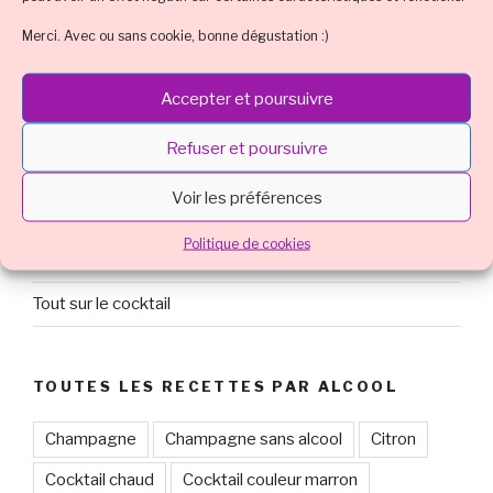
Merci. Avec ou sans cookie, bonne dégustation :)
Recette cocktail à thème
Recette cocktail de soirée
Accepter et poursuivre
Recette cocktail inédit
Refuser et poursuivre
Recette cocktail international
Voir les préférences
Recette cocktail sans alcool
Politique de cookies
Recette cocktail traditionnel
Tout sur le cocktail
TOUTES LES RECETTES PAR ALCOOL
Champagne
Champagne sans alcool
Citron
Cocktail chaud
Cocktail couleur marron