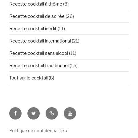
Recette cocktail à thème
(8)
Recette cocktail de soirée
(26)
Recette cocktail inédit
(11)
Recette cocktail international
(21)
Recette cocktail sans alcool
(11)
Recette cocktail traditionnel
(15)
Tout sur le cocktail
(8)
Tous
Let’s
Des
Tuto
fans
Tweet
images
et
de
!
&
vidéo
Politique de confidentialité
CockTails
des