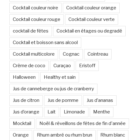
Cocktail couleur noire
Cocktail couleur orange
Cocktail couleur rouge
Cocktail couleur verte
cocktail de fêtes
Cocktail en étages ou degradé
Cocktail et boisson sans alcool
Cocktail multicolore
Cognac
Cointreau
Crème de coco
Curaçao
Eristoff
Halloween
Healthy et sain
Jus de canneberge ou jus de cranberry
Jus de citron
Jus de pomme
Jus d’ananas
Jus d’orange
Lait
Limonade
Menthe
Mocktail
Noël & réveillons de fêtes de fin d'année
Orange
Rhum ambré ou rhum brun
Rhum blanc