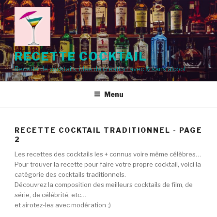
Aller
au
contenu
principal
RECETTE COCKTAIL
Recette de cocktails, idée de création avec & sans alcool
Menu
RECETTE COCKTAIL TRADITIONNEL - PAGE
2
Les recettes des cocktails les + connus voire même célèbres…
Pour trouver la recette pour faire votre propre cocktail, voici la
catégorie des cocktails traditionnels.
Découvrez la composition des meilleurs cocktails de film, de
série, de célébrité, etc…
et sirotez-les avec modération ;)