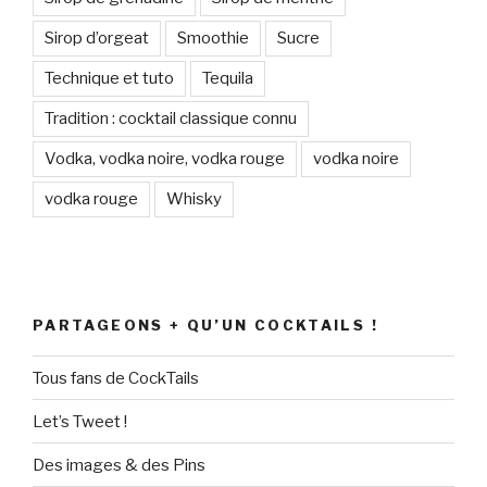
Sirop d’orgeat
Smoothie
Sucre
Technique et tuto
Tequila
Tradition : cocktail classique connu
Vodka, vodka noire, vodka rouge
vodka noire
vodka rouge
Whisky
PARTAGEONS + QU’UN COCKTAILS !
Tous fans de CockTails
Let’s Tweet !
Des images & des Pins