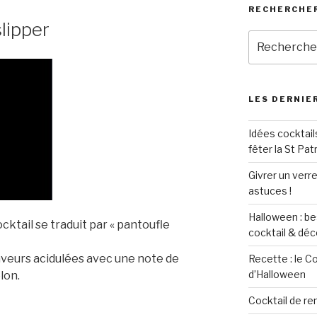
RECHERCHER
lipper
Recherche
pour
:
LES DERNIER
Idées cocktail
fêter la St Pat
Givrer un verre
astuces !
Halloween : be
cktail se traduit par « pantoufle
cocktail & déc
saveurs acidulées avec une note de
Recette : le C
d’Halloween
lon.
Cocktail de re