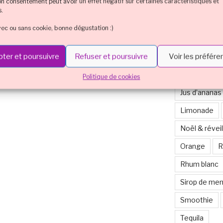
son consentement peut avoir un effet négatif sur certaines caractéristiques et
Cocktail mul
s.
Cointreau
vec ou sans cookie, bonne dégustation :)
Eristoff
H
ter et poursuivre
Refuser et poursuivre
Voir les préfér
Jus de canne
Jus de citron
Politique de cookies
Jus d’ananas
Limonade
Noël & réveil
Orange
R
Rhum blanc
Sirop de me
Smoothie
Tequila