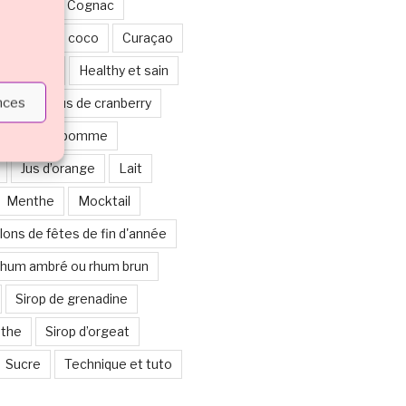
ticolore
Cognac
Crème de coco
Curaçao
alloween
Healthy et sain
ences
berge ou jus de cranberry
Jus de pomme
Jus d’orange
Lait
Menthe
Mocktail
lons de fêtes de fin d'année
hum ambré ou rhum brun
Sirop de grenadine
nthe
Sirop d’orgeat
Sucre
Technique et tuto