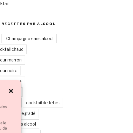
ktail
 RECETTES PAR ALCOOL
Champagne sans alcool
cktail chaud
leur marron
eur noire
leur orange
leur rouge
leur verte
cocktail de fêtes
kies
étages ou degradé
e le
boisson sans alcool
ou de