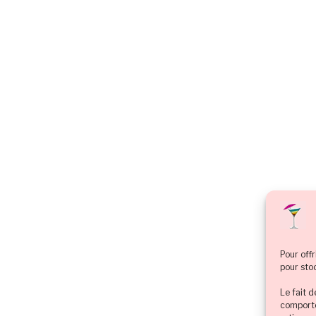
Pour offr
pour sto
Le fait 
comporte