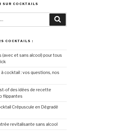
 SUR COCKTAILS
Recherche
S COCKTAILS :
s (avec et sans alcool) pour tous
rick
 à cocktail : vos questions, nos
st-of des idées de recette
o flippantes
ocktail Crépuscule en Dégradé
ntrée revitalisante sans alcool