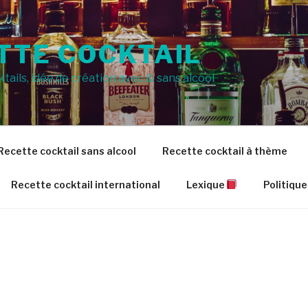
TTE COCKTAIL
tails, idée de création avec & sans alcool
Recette cocktail sans alcool
Recette cocktail à thème
Recette cocktail international
Lexique
Politique