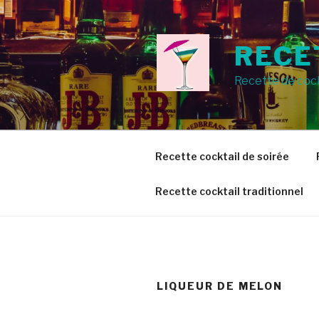
Aller
au
contenu
RECE
principal
Recette de cock
Recette cocktail de soirée
Recette cocktail traditionnel
LIQUEUR DE MELON