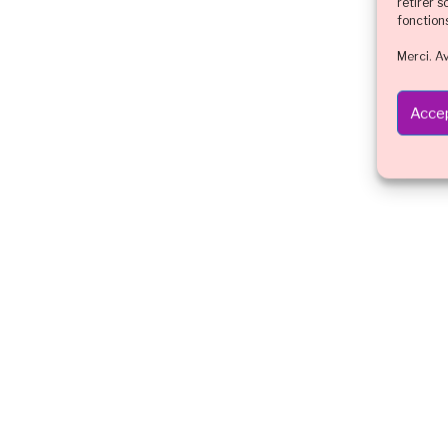
retirer 
fonction
Merci. A
Accep