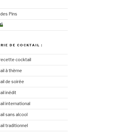
des Pins
RIE DE COCKTAIL :
recette cocktail
ail à thème
il de soirée
il inédit
il international
il sans alcool
il traditionnel