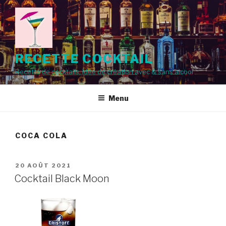
Aller
au
contenu
principal
RECETTE COCKTAIL
Recette de cocktails, idée de création avec & sans alcool
Menu
COCA COLA
PUBLIÉ
20 AOÛT 2021
LE
Cocktail Black Moon