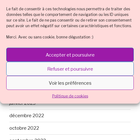
ARCHIVES
Le fait de consentir à ces technologies nous permettra de traiter des
données telles que le comportement de navigation ou les ID uniques
mars 2024
sur ce site. Le fait de ne pas consentir ou de retirer son consentement
peut avoir un effet négatif sur certaines caractéristiques et fonctions.
octobre 2023
Merci. Avec ou sans cookie, bonne dégustation :)
août 2023
juillet 2023
Accepter et poursuivre
mai 2023
Refuser et poursuivre
mars 2023
Voir les préférences
février 2023
Politique de cookies
janvier 2023
décembre 2022
octobre 2022