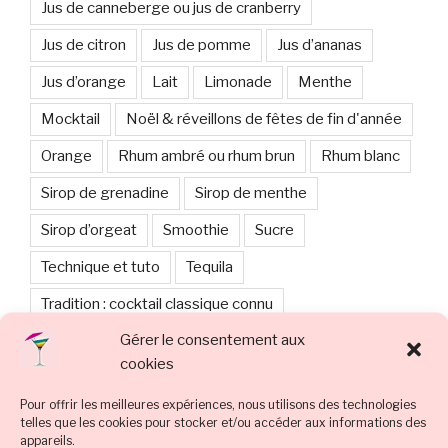
Jus de canneberge ou jus de cranberry
Jus de citron
Jus de pomme
Jus d’ananas
Jus d’orange
Lait
Limonade
Menthe
Mocktail
Noël & réveillons de fêtes de fin d'année
Orange
Rhum ambré ou rhum brun
Rhum blanc
Sirop de grenadine
Sirop de menthe
Sirop d’orgeat
Smoothie
Sucre
Technique et tuto
Tequila
Tradition : cocktail classique connu
Gérer le consentement aux
Vodka, vodka noire, vodka rouge
vodka noire
cookies
vodka rouge
Whisky
Pour offrir les meilleures expériences, nous utilisons des technologies
telles que les cookies pour stocker et/ou accéder aux informations des
appareils.