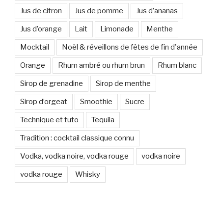
Jus de citron
Jus de pomme
Jus d’ananas
Jus d’orange
Lait
Limonade
Menthe
Mocktail
Noël & réveillons de fêtes de fin d'année
Orange
Rhum ambré ou rhum brun
Rhum blanc
Sirop de grenadine
Sirop de menthe
Sirop d’orgeat
Smoothie
Sucre
Technique et tuto
Tequila
Tradition : cocktail classique connu
Vodka, vodka noire, vodka rouge
vodka noire
vodka rouge
Whisky