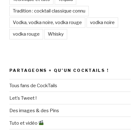
Tradition : cocktail classique connu
Vodka, vodka noire, vodka rouge
vodka noire
vodka rouge
Whisky
PARTAGEONS + QU’UN COCKTAILS !
Tous fans de CockTails
Let’s Tweet !
Des images & des Pins
Tuto et vidéo