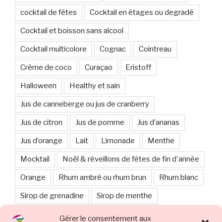
cocktail de fêtes
Cocktail en étages ou degradé
Cocktail et boisson sans alcool
Cocktail multicolore
Cognac
Cointreau
Crème de coco
Curaçao
Eristoff
Halloween
Healthy et sain
Jus de canneberge ou jus de cranberry
Jus de citron
Jus de pomme
Jus d’ananas
Jus d’orange
Lait
Limonade
Menthe
Mocktail
Noël & réveillons de fêtes de fin d'année
Orange
Rhum ambré ou rhum brun
Rhum blanc
Sirop de grenadine
Sirop de menthe
Sirop d’orgeat
Smoothie
Sucre
Gérer le consentement aux