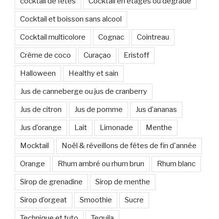
cocktail de fêtes
Cocktail en étages ou degradé
Cocktail et boisson sans alcool
Cocktail multicolore
Cognac
Cointreau
Crème de coco
Curaçao
Eristoff
Halloween
Healthy et sain
Jus de canneberge ou jus de cranberry
Jus de citron
Jus de pomme
Jus d’ananas
Jus d’orange
Lait
Limonade
Menthe
Mocktail
Noël & réveillons de fêtes de fin d'année
Orange
Rhum ambré ou rhum brun
Rhum blanc
Sirop de grenadine
Sirop de menthe
Sirop d’orgeat
Smoothie
Sucre
Technique et tuto
Tequila