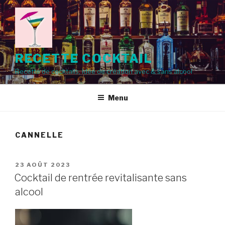
Aller
au
contenu
principal
RECETTE COCKTAIL
Recette de cocktails, idée de création avec & sans alcool
Menu
CANNELLE
PUBLIÉ
23 AOÛT 2023
LE
Cocktail de rentrée revitalisante sans
alcool