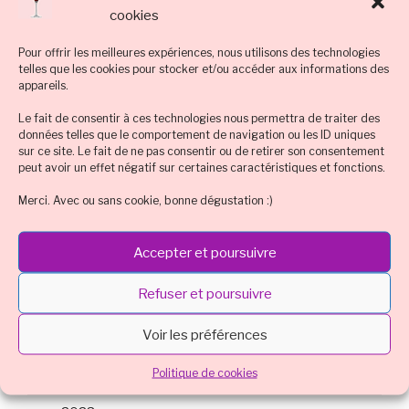
cookies
Technique et tuto
Tequila
Tradition : cocktail classique connu
Pour offrir les meilleures expériences, nous utilisons des technologies
telles que les cookies pour stocker et/ou accéder aux informations des
appareils.
Vodka, vodka noire, vodka rouge
vodka noire
Le fait de consentir à ces technologies nous permettra de traiter des
vodka rouge
Whisky
données telles que le comportement de navigation ou les ID uniques
sur ce site. Le fait de ne pas consentir ou de retirer son consentement
peut avoir un effet négatif sur certaines caractéristiques et fonctions.
ARCHIVES
Merci. Avec ou sans cookie, bonne dégustation :)
mars 2024
Accepter et poursuivre
octobre 2023
Refuser et poursuivre
août 2023
Voir les préférences
juillet 2023
Politique de cookies
mai 2023