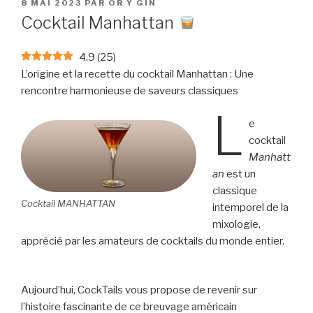
PUBLIÉ
8 MAI 2023
PAR
OR Y GIN
LE
Cocktail Manhattan
4.9
(
25
)
L’origine et la recette du cocktail Manhattan : Une
rencontre harmonieuse de saveurs classiques
L
e
cocktail
Manhatt
an
est un
classique
Cocktail MANHATTAN
intemporel de la
mixologie,
apprécié par les amateurs de cocktails du monde entier.
Aujourd’hui, CockTails vous propose de revenir sur
l’histoire fascinante de ce breuvage américain