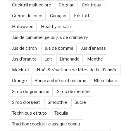
Cocktail multicolore
Cognac
Cointreau
Crème de coco
Curaçao
Eristoff
Halloween
Healthy et sain
Jus de canneberge ou jus de cranberry
Jus de citron
Jus de pomme
Jus d’ananas
Jus d’orange
Lait
Limonade
Menthe
Mocktail
Noël & réveillons de fêtes de fin d'année
Orange
Rhum ambré ou rhum brun
Rhum blanc
Sirop de grenadine
Sirop de menthe
Sirop d’orgeat
Smoothie
Sucre
Technique et tuto
Tequila
Tradition : cocktail classique connu