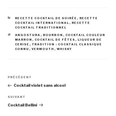
CATÉGORIES
RECETTE COCKTAIL DE SOIRÉE
,
RECETTE
COCKTAIL INTERNATIONAL
,
RECETTE
COCKTAIL TRADITIONNEL
ÉTIQUETTES
ANGOSTURA
,
BOURBON
,
COCKTAIL COULEUR
MARRON
,
COCKTAIL DE FÊTES
,
LIQUEUR DE
CERISE
,
TRADITION : COCKTAIL CLASSIQUE
CONNU
,
VERMOUTH
,
WHISKY
Navigation
Article
PRÉCÉDENT
de
précédent
Cocktail violet sans alcool
l’article
Article
SUIVANT
suivant
Cocktail Bellini