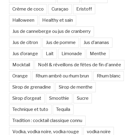
Crème de coco
Curaçao
Eristoff
Halloween
Healthy et sain
Jus de canneberge ou jus de cranberry
Jus de citron
Jus de pomme
Jus d’ananas
Jus d’orange
Lait
Limonade
Menthe
Mocktail
Noël & réveillons de fêtes de fin d'année
Orange
Rhum ambré ou rhum brun
Rhum blanc
Sirop de grenadine
Sirop de menthe
Sirop d’orgeat
Smoothie
Sucre
Technique et tuto
Tequila
Tradition : cocktail classique connu
Vodka, vodka noire, vodka rouge
vodka noire