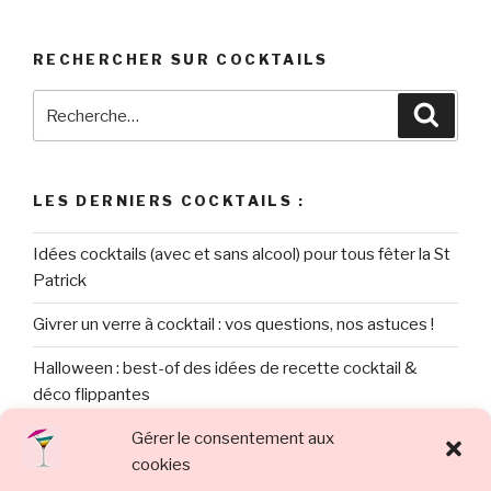
RECHERCHER SUR COCKTAILS
Recherche
Reche
pour
:
LES DERNIERS COCKTAILS :
Idées cocktails (avec et sans alcool) pour tous fêter la St
Patrick
Givrer un verre à cocktail : vos questions, nos astuces !
Halloween : best-of des idées de recette cocktail &
déco flippantes
Gérer le consentement aux
Recette : le Cocktail Crépuscule en Dégradé d’Halloween
cookies
Cocktail de rentrée revitalisante sans alcool